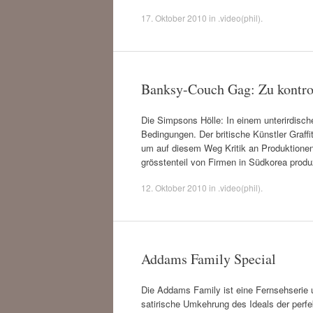
17. Oktober 2010
in
.video(phil)
.
Banksy-Couch Gag: Zu kontro
Die Simpsons Hölle: In einem unterirdisch
Bedingungen. Der britische Künstler Graffi
um auf diesem Weg Kritik an Produktionen 
grösstenteil von Firmen in Südkorea produ
12. Oktober 2010
in
.video(phil)
.
Addams Family Special
Die Addams Family ist eine Fernsehserie
satirische Umkehrung des Ideals der perfe