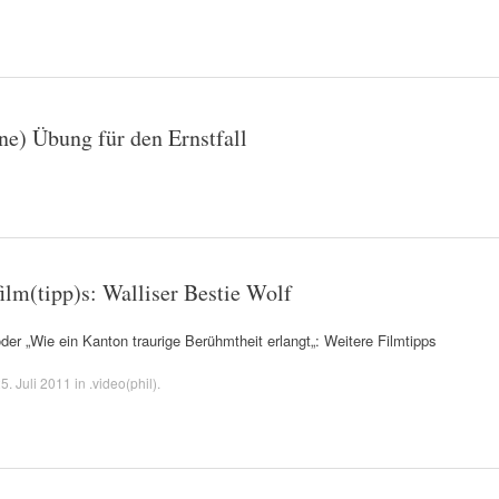
ine) Übung für den Ernstfall
film(tipp)s: Walliser Bestie Wolf
der „Wie ein Kanton traurige Berühmtheit erlangt„: Weitere Filmtipps
5. Juli 2011
in
.video(phil)
.