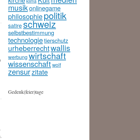
kirche
klima
musik
onlinegame
politik
philosophie
schweiz
satire
selbstbestimmung
technologie
tierschutz
wallis
urheberrecht
wirtschaft
werbung
n
wissenschaft
wolf
zensur
zitate
Gedenk(feier)tage
e
,