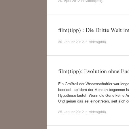
20. April 2012
in
.video(phil)
.
film(tipp) : Die Dritte Welt 
30. Januar 2012
in
.video(phil)
.
film(tipp): Evolution ohne En
Ein Großteil der Wissenschaftler war lang
beendet, seitdem der Mensch begonnen ha
Hypothese lautet: Wenn die Gene keine An
Und genau das sei eingetreten, seit sich 
25. Januar 2012
in
.video(phil)
.