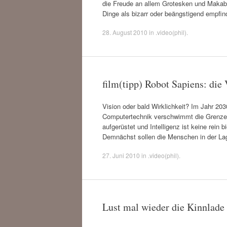
die Freude an allem Grotesken und Makab
Dinge als bizarr oder beängstigend empfi
28. August 2010
in
.video(phil)
.
film(tipp) Robot Sapiens: die
Vision oder bald Wirklichkeit? Im Jahr 20
Computertechnik verschwimmt die Grenze
aufgerüstet und Intelligenz ist keine rein 
Demnächst sollen die Menschen in der La
27. Juni 2010
in
.video(phil)
.
Lust mal wieder die Kinnlade 