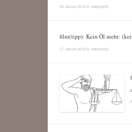
20. Januar 2012
in
.video(phil)
.
film(tipp): Kein Öl mehr: (ke
17. Januar 2012
in
.video(phil)
.
o
2