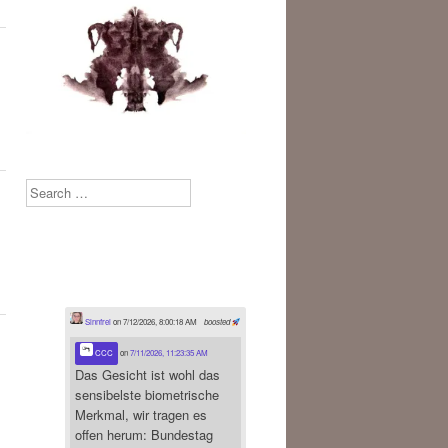
Search
Sinnfrei
on 7/12/2026, 8:00:18 AM
boosted
CCC
on
7/11/2026, 11:23:35 AM
Das Gesicht ist wohl das
sensibelste biometrische
Merkmal, wir tragen es
offen herum: Bundestag