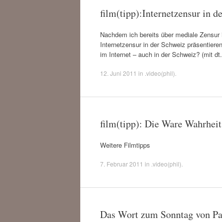
film(tipp):Internetzensur in d
Nachdem ich bereits über mediale Zensur i
Internetzensur in der Schweiz präsentiere
im Internet – auch in der Schweiz? (mit dt.
12. Juni 2011
in
.video(phil)
.
film(tipp): Die Ware Wahrheit
Weitere Filmtipps
7. Februar 2011
in
.video(phil)
.
Das Wort zum Sonntag von Pa