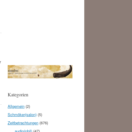
r
Kategorien
Allgemein
(2)
Schmöker(salon)
(5)
Zeitbetrachtungen
(676)
.audio(phil)
(47)