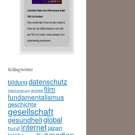
Lifetime Pass von Plex kostet bald
750 US-Dollar!
Plex erhöht den Preis für den Lifetime
Pass ab Juli 2026 drastisch von 250
auf 750 US-Dollar. Viele werden sich
anderweitig orientieren.
Schlagwörter
datenschutz
bildung
film
europa
Diskriminierung
fundamentalismus
geschichte
gesellschaft
global
gesundheit
internet
japan
hund
medien
Kult