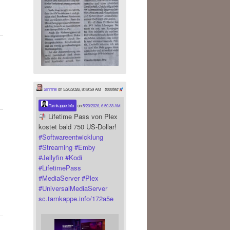
Sinnfrei
on 5/20/2026, 8:49:59 AM
boosted
Tarnkappe.info
on
5/20/2026, 6:50:33 AM
Lifetime Pass von Plex
kostet bald 750 US-Dollar!
#
Softwareentwicklung
#
Streaming
#
Emby
#
Jellyfin
#
Kodi
#
LifetimePass
#
MediaServer
#
Plex
#
UniversalMediaServer
sc.tarnkappe.info/172a5e