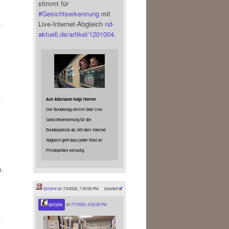
stimmt für
#
Gesichtserkennung
mit
Live-Internet-Abgleich
nd-
aktuell.de/artikel/1201004.
Auf Albtraum folgt Horror
Der Bundestag stimmt über Live-
Gesichtserkennung für die
Bundespolizei ab. Mit dem Internet-
Abgleich geht dazu jeder Rest an
Privatsphäre verlustig.
.
Sinnfrei
on 7/9/2026, 7:35:06 PM
boosted
qurlyjoe
on
7/7/2026, 5:52:08 PM