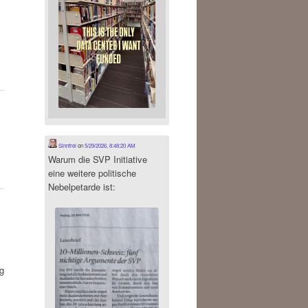
Sinnfrei
on
5/29/2026, 8:48:20 AM
Warum die SVP Initiative
eine weitere politische
Nebelpetarde ist:
g