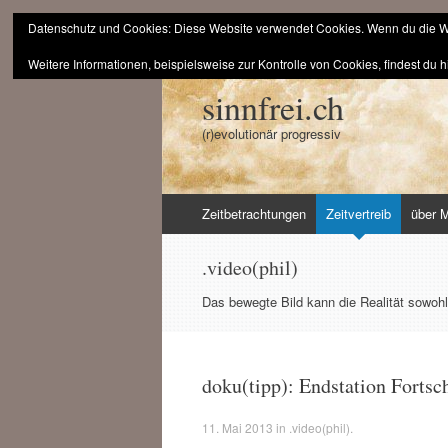
Datenschutz und Cookies: Diese Website verwendet Cookies. Wenn du die We
Weitere Informationen, beispielsweise zur Kontrolle von Cookies, findest du h
sinnfrei.ch
(r)evolutionär progressiv
Zum
Zeitbetrachtungen
Zeitvertreib
über 
Inhalt
springen
.video(phil)
Das bewegte Bild kann die Realität sowohl
doku(tipp): Endstation Fortsch
11. Mai 2013
in
.video(phil)
.