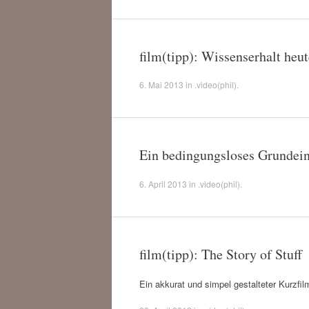
film(tipp): Wissenserhalt heu
6. Mai 2013
in
.video(phil)
.
Ein bedingungsloses Grundei
6. April 2013
in
.video(phil)
.
film(tipp): The Story of Stuff
Ein akkurat und simpel gestalteter Kurzfil