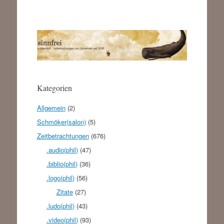
Kategorien
Allgemein
(2)
Schmöker(salon)
(5)
Zeitbetrachtungen
(676)
.audio(phil)
(47)
.biblio(phil)
(36)
.logo(phil)
(56)
Zitate
(27)
.ludo(phil)
(43)
.video(phil)
(93)