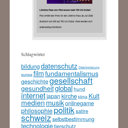
Lifetime Pass von Plex kostet bald 750 US-Dollar!
Plex erhöht den Preis für den Lifetime Pass ab Juli 2026
drastisch von 250 auf 750 US-Dollar. Viele werden sich
anderweitig orientieren.
Schlagwörter
datenschutz
bildung
Diskriminierung
film
fundamentalismus
europa
gesellschaft
geschichte
global
gesundheit
hund
internet
Kult
kirche
japan
klima
medien
musik
onlinegame
politik
philosophie
satire
schweiz
selbstbestimmung
technologie
tierschutz