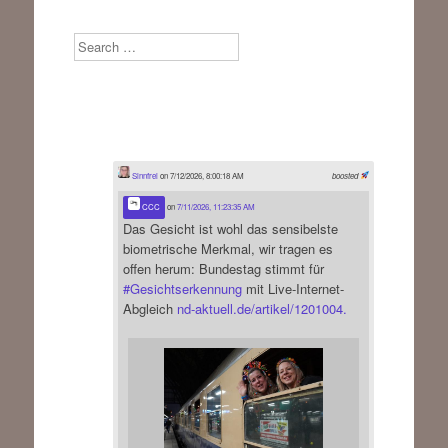
Search
Sinnfrei
on 7/12/2026, 8:00:18 AM
boosted
CCC
on
7/11/2026, 11:23:35 AM
Das Gesicht ist wohl das sensibelste
biometrische Merkmal, wir tragen es
offen herum: Bundestag stimmt für
#
Gesichtserkennung
mit Live-Internet-
Abgleich
nd-aktuell.de/artikel/1201004.