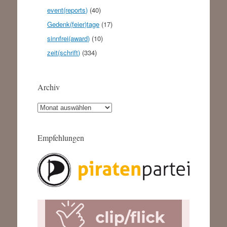
event(reports)
(40)
Gedenk(feier)tage
(17)
sinnfrei(award)
(10)
zeit(schrift)
(334)
Archiv
Archiv
Empfehlungen