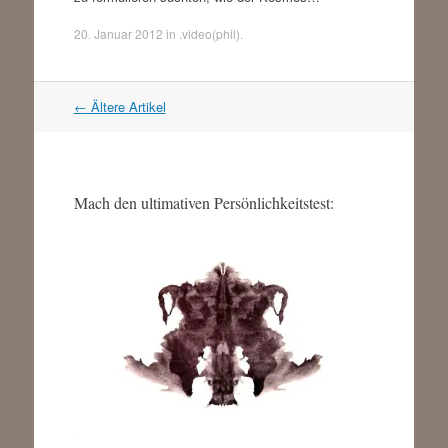
20. Januar 2012
in
.video(phil)
.
Artikel
←
Ältere Artikel
Navigation
Mach den ultimativen Persönlichkeitstest: