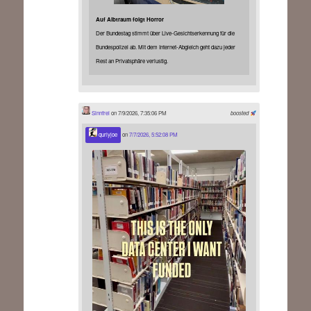
Auf Albtraum folgt Horror
Der Bundestag stimmt über Live-Gesichtserkennung für die
Bundespolizei ab. Mit dem Internet-Abgleich geht dazu jeder
Rest an Privatsphäre verlustig.
Sinnfrei
on 7/9/2026, 7:35:06 PM
boosted
qurlyjoe
on
7/7/2026, 5:52:08 PM