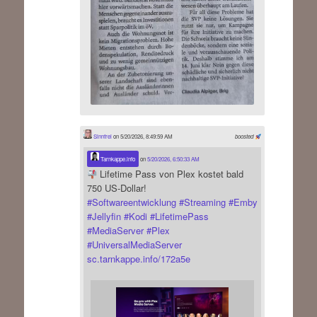
Sinnfrei
on 5/20/2026, 8:49:59 AM
boosted
Tarnkappe.info
on
5/20/2026, 6:50:33 AM
Lifetime Pass von Plex kostet bald
750 US-Dollar!
#
Softwareentwicklung
#
Streaming
#
Emby
#
Jellyfin
#
Kodi
#
LifetimePass
#
MediaServer
#
Plex
#
UniversalMediaServer
sc.tarnkappe.info/172a5e