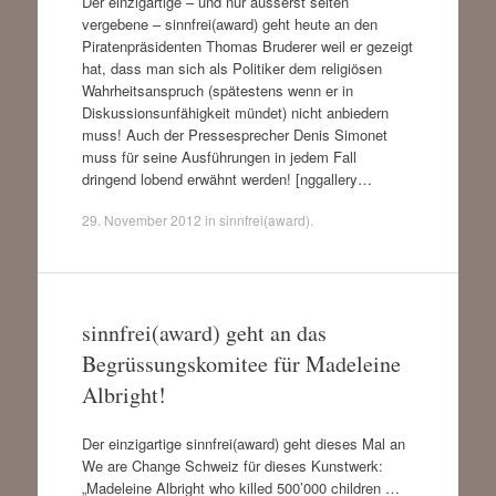
Der einzigartige – und nur äusserst selten
vergebene – sinnfrei(award) geht heute an den
Piratenpräsidenten Thomas Bruderer weil er gezeigt
hat, dass man sich als Politiker dem religiösen
Wahrheitsanspruch (spätestens wenn er in
Diskussionsunfähigkeit mündet) nicht anbiedern
muss! Auch der Pressesprecher Denis Simonet
muss für seine Ausführungen in jedem Fall
dringend lobend erwähnt werden! [nggallery…
29. November 2012
in
sinnfrei(award)
.
sinnfrei(award) geht an das
Begrüssungskomitee für Madeleine
Albright!
Der einzigartige sinnfrei(award) geht dieses Mal an
We are Change Schweiz für dieses Kunstwerk:
„Madeleine Albright who killed 500’000 children …