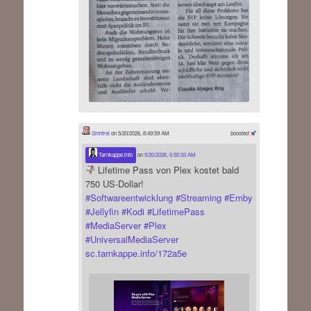
Sinnfrei
on 5/20/2026, 8:49:59 AM
boosted
Tarnkappe.info
on
5/20/2026, 6:50:33 AM
Lifetime Pass von Plex kostet bald
750 US-Dollar!
#
Softwareentwicklung
#
Streaming
#
Emby
#
Jellyfin
#
Kodi
#
LifetimePass
#
MediaServer
#
Plex
#
UniversalMediaServer
sc.tarnkappe.info/172a5e