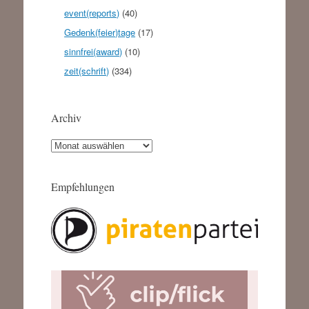
event(reports)
(40)
Gedenk(feier)tage
(17)
sinnfrei(award)
(10)
zeit(schrift)
(334)
Archiv
Archiv
Empfehlungen