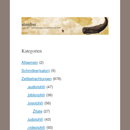
Kategorien
Allgemein
(2)
Schmöker(salon)
(5)
Zeitbetrachtungen
(676)
.audio(phil)
(47)
.biblio(phil)
(36)
.logo(phil)
(56)
Zitate
(27)
.ludo(phil)
(43)
.video(phil)
(93)