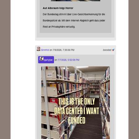
Auf Albtraum folgt Horror
Der Bundestag stimmt über Live-Gesichtserkennung für die
Bundespolizei ab. Mit dem Internet-Abgleich geht dazu jeder
Rest an Privatsphäre verlustig.
Sinnfrei
on 7/9/2026, 7:35:06 PM
boosted
qurlyjoe
on
7/7/2026, 5:52:08 PM