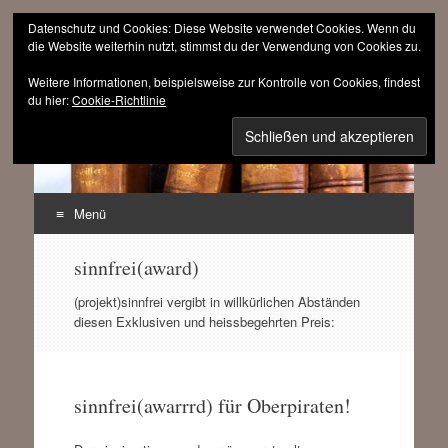
Datenschutz und Cookies: Diese Website verwendet Cookies. Wenn du
die Website weiterhin nutzt, stimmst du der Verwendung von Cookies zu.
Weitere Informationen, beispielsweise zur Kontrolle von Cookies, findest
sinnfrei.ch
du hier:
Cookie-Richtlinie
(r)evolutionär progressiv
Menü
Zum
sinnfrei(award)
Inhalt
springen
(projekt)sinnfrei vergibt in willkürlichen Abständen
diesen Exklusiven und heissbegehrten Preis:
sinnfrei(awarrrd) für Oberpiraten!