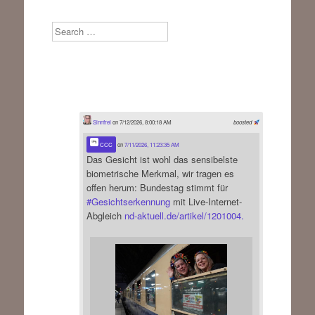
Search
Sinnfrei
on 7/12/2026, 8:00:18 AM
boosted
CCC
on
7/11/2026, 11:23:35 AM
Das Gesicht ist wohl das sensibelste
biometrische Merkmal, wir tragen es
offen herum: Bundestag stimmt für
#
Gesichtserkennung
mit Live-Internet-
Abgleich
nd-aktuell.de/artikel/1201004.