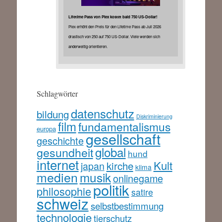
Lifetime Pass von Plex kostet bald 750 US-Dollar!
Plex erhöht den Preis für den Lifetime Pass ab Juli 2026
drastisch von 250 auf 750 US-Dollar. Viele werden sich
anderweitig orientieren.
Schlagwörter
datenschutz
bildung
Diskriminierung
film
fundamentalismus
europa
gesellschaft
geschichte
global
gesundheit
hund
internet
Kult
kirche
japan
klima
medien
musik
onlinegame
politik
philosophie
satire
schweiz
selbstbestimmung
technologie
tierschutz