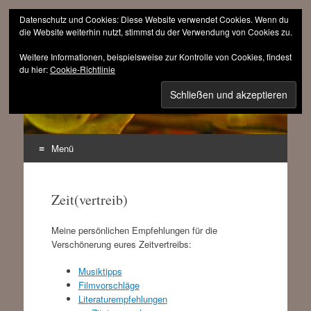
Datenschutz und Cookies: Diese Website verwendet Cookies. Wenn du
die Website weiterhin nutzt, stimmst du der Verwendung von Cookies zu.
Weitere Informationen, beispielsweise zur Kontrolle von Cookies, findest
sinnfrei.ch
du hier:
Cookie-Richtlinie
(r)evolutionär progressiv
Menü
Zum
Inhalt
Zeit(vertreib)
springen
Meine persönlichen Empfehlungen für die
Verschönerung eures Zeitvertreibs:
Musiktipps
Filmvorschläge
Literaturempfehlungen