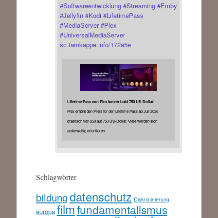
#
Softwareentwicklung
#
Streaming
#
Emby
#
Jellyfin
#
Kodi
#
LifetimePass
#
MediaServer
#
Plex
#
UniversalMediaServer
sc.tarnkappe.info/172a5e
Lifetime Pass von Plex kostet bald 750 US-Dollar!
Plex erhöht den Preis für den Lifetime Pass ab Juli 2026
drastisch von 250 auf 750 US-Dollar. Viele werden sich
anderweitig orientieren.
Schlagwörter
datenschutz
bildung
Diskriminierung
film
fundamentalismus
europa