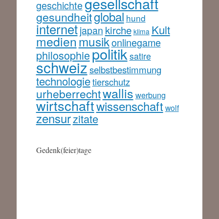
gesellschaft
geschichte
global
gesundheit
hund
internet
Kult
kirche
japan
klima
medien
musik
onlinegame
politik
philosophie
satire
schweiz
selbstbestimmung
technologie
tierschutz
wallis
urheberrecht
werbung
wirtschaft
wissenschaft
wolf
zensur
zitate
Gedenk(feier)tage