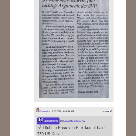
Sinnfrei
on 5/20/2026, 8:49:59 AM
boosted
Tarnkappe.info
on
5/20/2026, 6:50:33 AM
Lifetime Pass von Plex kostet bald
750 US-Dollar!