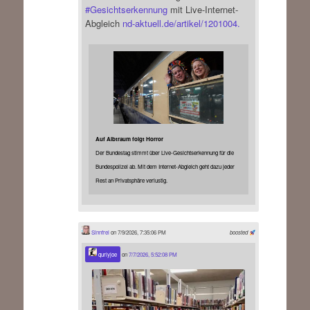
#
Gesichtserkennung
mit Live-Internet-
Abgleich
nd-aktuell.de/artikel/1201004.
Auf Albtraum folgt Horror
Der Bundestag stimmt über Live-Gesichtserkennung für die
Bundespolizei ab. Mit dem Internet-Abgleich geht dazu jeder
Rest an Privatsphäre verlustig.
Sinnfrei
on 7/9/2026, 7:35:06 PM
boosted
qurlyjoe
on
7/7/2026, 5:52:08 PM