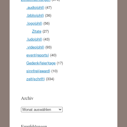
.audio(phil)
(47)
.biblio(phil)
(36)
.logo(phil)
(56)
Zitate
(27)
.ludo(phil)
(43)
.video(phil)
(93)
event(reports)
(40)
Gedenk(feier)tage
(17)
sinnfrei(award)
(10)
zeit(schrift)
(334)
Archiv
Archiv
Empfehlungen