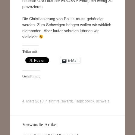
neueste GAU aus der EDU/SVP-Ecke) ein wenig zu
provozieren.
Die Christianierung von Politik muss gebändigt
werden. Zum Schweigen bringen wollen wir wirklich
niemanden. Aber lauter schreien können wir
vielleicht
Teilen mit:
E-Mail
Gefällt mir:
4. März 2010
in
sinnfrei(award)
. Tags:
politik
,
schweiz
Verwandte Artikel