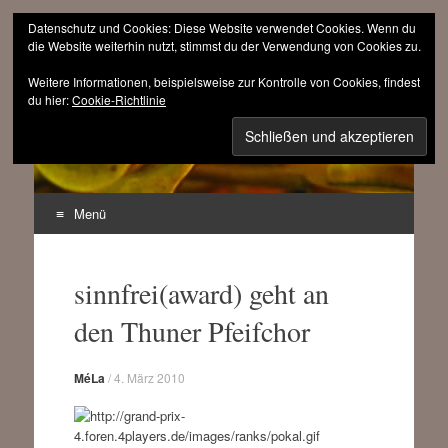
Datenschutz und Cookies: Diese Website verwendet Cookies. Wenn du
die Website weiterhin nutzt, stimmst du der Verwendung von Cookies zu.
Weitere Informationen, beispielsweise zur Kontrolle von Cookies, findest
sinnfrei.ch
du hier:
Cookie-Richtlinie
(r)evolutionär progressiv
Menü
Zum
Inhalt
sinnfrei(award) geht an
springen
den Thuner Pfeifchor
MéLa
/
4. März 2010