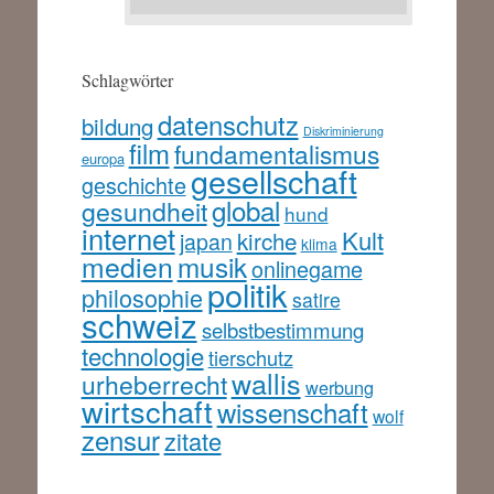
Schlagwörter
datenschutz
bildung
Diskriminierung
film
fundamentalismus
europa
gesellschaft
geschichte
global
gesundheit
hund
internet
Kult
kirche
japan
klima
medien
musik
onlinegame
politik
philosophie
satire
schweiz
selbstbestimmung
technologie
tierschutz
wallis
urheberrecht
werbung
wirtschaft
wissenschaft
wolf
zensur
zitate