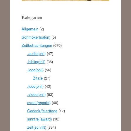
Kategorien
Allgemein
(2)
Schmöker(salon)
(5)
Zeitbetrachtungen
(676)
.audio(phil)
(47)
.biblio(phil)
(36)
.logo(phil)
(56)
Zitate
(27)
.ludo(phil)
(43)
.video(phil)
(93)
event(reports)
(40)
Gedenk(feier)tage
(17)
sinnfrei(award)
(10)
zeit(schrift)
(334)