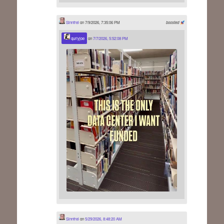
Sinnfrei
on 7/9/2026, 7:35:06 PM
boosted
qurlyjoe
on
7/7/2026, 5:52:08 PM
Sinnfrei
on
5/29/2026, 8:48:20 AM