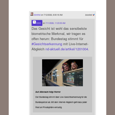
Sinnfrei
on 7/12/2026, 8:00:18 AM
boosted
CCC
on
7/11/2026, 11:23:35 AM
Das Gesicht ist wohl das sensibelste
biometrische Merkmal, wir tragen es
offen herum: Bundestag stimmt für
#
Gesichtserkennung
mit Live-Internet-
Abgleich
nd-aktuell.de/artikel/1201004.
Auf Albtraum folgt Horror
Der Bundestag stimmt über Live-Gesichtserkennung für die
Bundespolizei ab. Mit dem Internet-Abgleich geht dazu jeder
Rest an Privatsphäre verlustig.