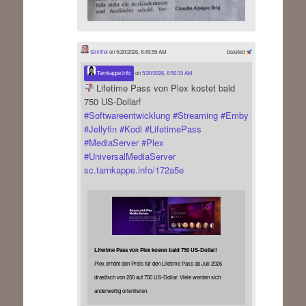
Sinnfrei
on 5/20/2026, 8:49:59 AM
boosted
Tarnkappe.info
on
5/20/2026, 6:50:33 AM
Lifetime Pass von Plex kostet bald
750 US-Dollar!
#
Softwareentwicklung
#
Streaming
#
Emby
#
Jellyfin
#
Kodi
#
LifetimePass
#
MediaServer
#
Plex
#
UniversalMediaServer
sc.tarnkappe.info/172a5e
Lifetime Pass von Plex kostet bald 750 US-Dollar!
Plex erhöht den Preis für den Lifetime Pass ab Juli 2026
drastisch von 250 auf 750 US-Dollar. Viele werden sich
anderweitig orientieren.