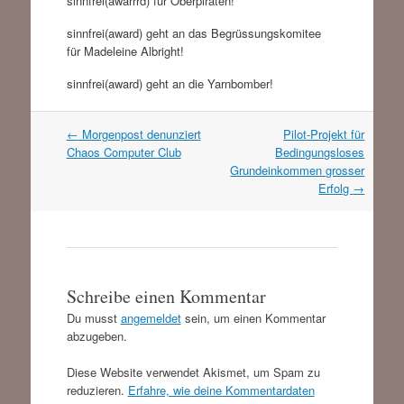
sinnfrei(awarrrd) für Oberpiraten!
sinnfrei(award) geht an das Begrüssungskomitee
für Madeleine Albright!
sinnfrei(award) geht an die Yarnbomber!
Artikel
←
Morgenpost denunziert
Pilot-Projekt für
Navigation
Chaos Computer Club
Bedingungsloses
Grundeinkommen grosser
Erfolg
→
Schreibe einen Kommentar
Du musst
angemeldet
sein, um einen Kommentar
abzugeben.
Diese Website verwendet Akismet, um Spam zu
reduzieren.
Erfahre, wie deine Kommentardaten