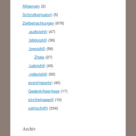
Allgemein
(2)
Schmöker(salon)
(5)
Zeitbetrachtungen
(676)
.audio(phil)
(47)
.biblio(phil)
(36)
.logo(phil)
(56)
Zitate
(27)
.ludo(phil)
(43)
.video(phil)
(93)
event(reports)
(40)
Gedenk(feier)tage
(17)
sinnfrei(award)
(10)
zeit(schrift)
(334)
Archiv