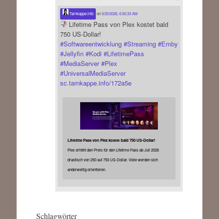
Tarnkappe.info
on
5/20/2026, 6:50:33 AM
Lifetime Pass von Plex kostet bald
750 US-Dollar!
#
Softwareentwicklung
#
Streaming
#
Emby
#
Jellyfin
#
Kodi
#
LifetimePass
#
MediaServer
#
Plex
#
UniversalMediaServer
sc.tarnkappe.info/172a5e
Lifetime Pass von Plex kostet bald 750 US-Dollar!
Plex erhöht den Preis für den Lifetime Pass ab Juli 2026
drastisch von 250 auf 750 US-Dollar. Viele werden sich
anderweitig orientieren.
Schlagwörter