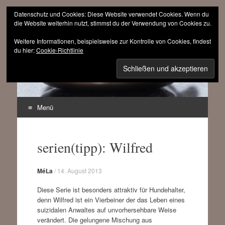
Datenschutz und Cookies: Diese Website verwendet Cookies. Wenn du
die Website weiterhin nutzt, stimmst du der Verwendung von Cookies zu.
Weitere Informationen, beispielsweise zur Kontrolle von Cookies, findest
sinnfrei.ch
du hier:
Cookie-Richtlinie
(r)evolutionär progressiv
Menü
Zum
Inhalt
serien(tipp): Wilfred
springen
MéLa
/
14. August 2013
Diese Serie ist besonders attraktiv für Hundehalter,
denn Wilfred ist ein Vierbeiner der das Leben eines
suizidalen Anwaltes auf unvorhersehbare Weise
verändert. Die gelungene Mischung aus