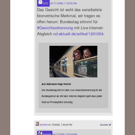
CCC
on
7/11/2026, 11:23:35 AM
Das Gesicht ist wohl das sensibelste
biometrische Merkmal, wir tragen es
offen herum: Bundestag stimmt für
#
Gesichtserkennung
mit Live-Internet-
Abgleich
nd-aktuell.de/artikel/1201004.
Auf Albtraum folgt Horror
Der Bundestag stimmt über Live-Gesichtserkennung für die
Bundespolizei ab. Mit dem Internet-Abgleich geht dazu jeder
Rest an Privatsphäre verlustig.
Sinnfrei
on 7/9/2026, 7:35:06 PM
boosted
qurlyjoe
on
7/7/2026, 5:52:08 PM