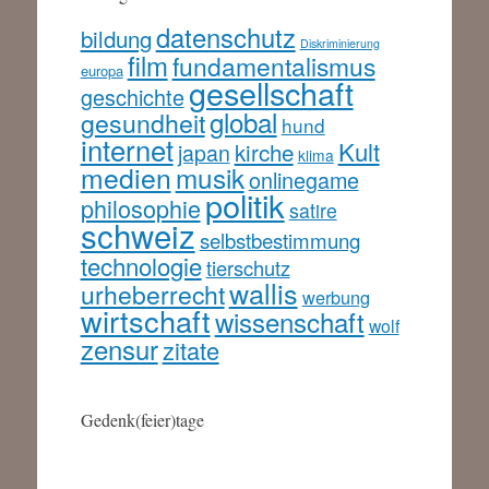
datenschutz
bildung
Diskriminierung
film
fundamentalismus
europa
gesellschaft
geschichte
global
gesundheit
hund
internet
Kult
kirche
japan
klima
medien
musik
onlinegame
politik
philosophie
satire
schweiz
selbstbestimmung
technologie
tierschutz
wallis
urheberrecht
werbung
wirtschaft
wissenschaft
wolf
zensur
zitate
Gedenk(feier)tage