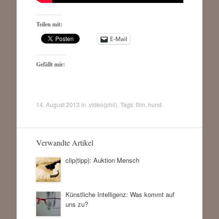
Teilen mit:
E-Mail
Gefällt mir:
14. August 2013
in
.video(phil)
. Tags:
film
,
hund
Verwandte Artikel
clip(tipp): Auktion Mensch
Künstliche Intelligenz: Was kommt auf
uns zu?