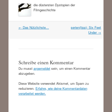
die düstersten Dystopien der
Filmgeschichte
Artikel
←
Das Nützlichste…
serien(tipp): Six Feet
Navigation
Under
→
Schreibe einen Kommentar
Du musst
angemeldet
sein, um einen Kommentar
abzugeben.
Diese Website verwendet Akismet, um Spam zu
reduzieren.
Erfahre, wie deine Kommentardaten
verarbeitet werden.