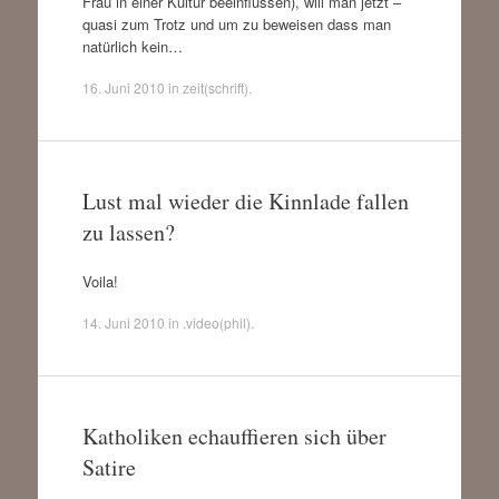
Frau in einer Kultur beeinflussen), will man jetzt –
quasi zum Trotz und um zu beweisen dass man
natürlich kein…
16. Juni 2010
in
zeit(schrift)
.
Lust mal wieder die Kinnlade fallen
zu lassen?
Voila!
14. Juni 2010
in
.video(phil)
.
Katholiken echauffieren sich über
Satire