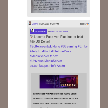
Sinnfrei
on 5/20/2026, 8:49:59 AM
boosted
Tarnkappe.info
on
5/20/2026, 6:50:33 AM
Lifetime Pass von Plex kostet bald
750 US-Dollar!
#
Softwareentwicklung
#
Streaming
#
Emby
#
Jellyfin
#
Kodi
#
LifetimePass
#
MediaServer
#
Plex
#
UniversalMediaServer
sc.tarnkappe.info/172a5e
Lifetime Pass von Plex kostet bald 750 US-Dollar!
Plex erhöht den Preis für den Lifetime Pass ab Juli 2026
drastisch von 250 auf 750 US-Dollar. Viele werden sich