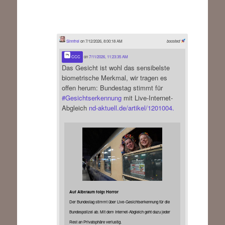
Sinnfrei
on 7/12/2026, 8:00:18 AM
boosted
CCC
on
7/11/2026, 11:23:35 AM
Das Gesicht ist wohl das sensibelste
biometrische Merkmal, wir tragen es
offen herum: Bundestag stimmt für
#
Gesichtserkennung
mit Live-Internet-
Abgleich
nd-aktuell.de/artikel/1201004.
Auf Albtraum folgt Horror
Der Bundestag stimmt über Live-Gesichtserkennung für die
Bundespolizei ab. Mit dem Internet-Abgleich geht dazu jeder
Rest an Privatsphäre verlustig.