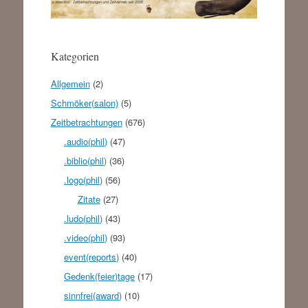
Kategorien
Allgemein
(2)
Schmöker(salon)
(5)
Zeitbetrachtungen
(676)
.audio(phil)
(47)
.biblio(phil)
(36)
.logo(phil)
(56)
Zitate
(27)
.ludo(phil)
(43)
.video(phil)
(93)
event(reports)
(40)
Gedenk(feier)tage
(17)
sinnfrei(award)
(10)