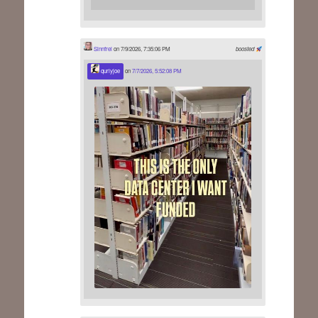
Sinnfrei
on 7/9/2026, 7:35:06 PM
boosted
qurlyjoe
on
7/7/2026, 5:52:08 PM