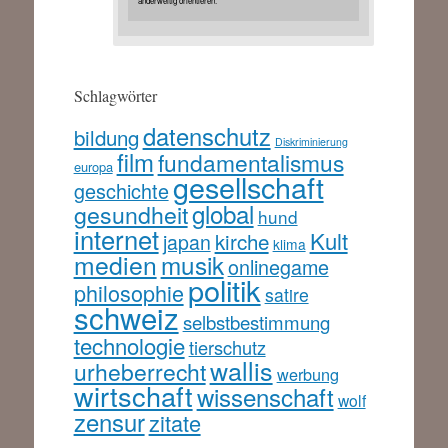
anderweitig orientieren.
Schlagwörter
datenschutz
bildung
Diskriminierung
film
fundamentalismus
europa
gesellschaft
geschichte
global
gesundheit
hund
internet
Kult
kirche
japan
klima
medien
musik
onlinegame
politik
philosophie
satire
schweiz
selbstbestimmung
technologie
tierschutz
wallis
urheberrecht
werbung
wirtschaft
wissenschaft
wolf
zensur
zitate