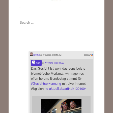
Search
Sinnfrei
on 7/12/2026, 8:00:18 AM
boosted
CCC
on
7/11/2026, 11:23:35 AM
Das Gesicht ist wohl das sensibelste
biometrische Merkmal, wir tragen es
offen herum: Bundestag stimmt für
#
Gesichtserkennung
mit Live-Internet-
Abgleich
nd-aktuell.de/artikel/1201004.