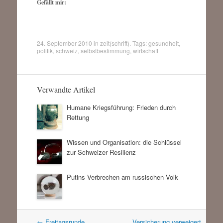
Gefällt mir:
24. September 2010
in
zeit(schrift)
. Tags:
gesundheit
,
politik
,
schweiz
,
selbstbestimmung
,
wirtschaft
Verwandte Artikel
Humane Kriegsführung: Frieden durch
Rettung
Wissen und Organisation: die Schlüssel
zur Schweizer Resilienz
Putins Verbrechen am russischen Volk
Artikel
←
Freitagsrunde
Versicherung verweigert