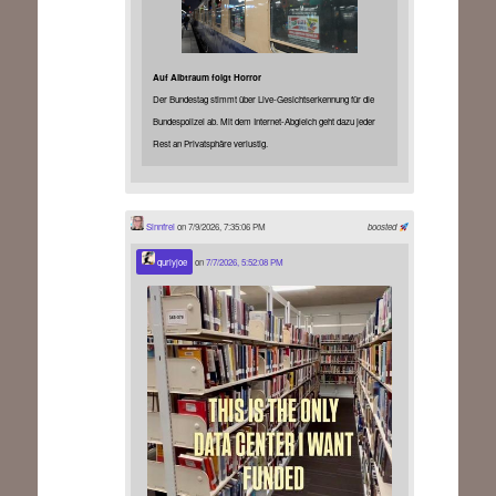
Auf Albtraum folgt Horror
Der Bundestag stimmt über Live-Gesichtserkennung für die
Bundespolizei ab. Mit dem Internet-Abgleich geht dazu jeder
Rest an Privatsphäre verlustig.
Sinnfrei
on 7/9/2026, 7:35:06 PM
boosted
qurlyjoe
on
7/7/2026, 5:52:08 PM