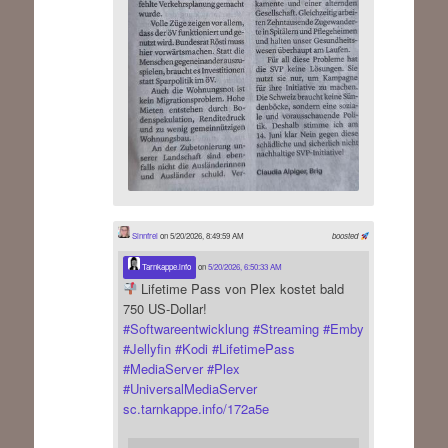
Sinnfrei
on 5/20/2026, 8:49:59 AM
boosted
Tarnkappe.info
on
5/20/2026, 6:50:33 AM
Lifetime Pass von Plex kostet bald
750 US-Dollar!
#
Softwareentwicklung
#
Streaming
#
Emby
#
Jellyfin
#
Kodi
#
LifetimePass
#
MediaServer
#
Plex
#
UniversalMediaServer
sc.tarnkappe.info/172a5e