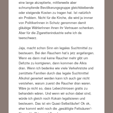
eine lange akzeptierte, mittlerweile aber
schrumpfende Bevölkerungsgruppe gleichbleibende
oder steigende Kosten zu tragen hat. Ist natürlich
ein Problem. Nicht für die Kirche, die wird ja immer
von PolitikerInnen in Schutz genommen damit
gläubige WählerInnen ihnen ihr Vertrauen schenken.
Aber für die Zigarettenindustrie sehe ich da
teerschwarz.
Jaja, macht schon Sinn ein legales Suchtmittel zu
besteuern. Bei den Rauchern hat’s jetz angefangen.
Wenn es dann mal keine Raucher mehr gibt um
Defizite zu korrigieren, dann kommen die Alkis
dran. Wenn ich bedenke wie viele Verkehrstote und
zerrüttete Familien durch das legale Suchtmittel
Alkohol generiert werden kann ich auch gar nicht
verstehen, warum zuerst die Raucher dran waren.
Wäre ja nicht so, dass Leberzhirrosen gratis zu
behandeln wären. Und wenn wir schon dabei sind,
würde ich gleich noch Kokain legalisieren und
besteuern. Das ist ein Quasi-Selbstläufer! Ok ok,
eher kommt wohl noch die „gesättigte Fettsäuren“-