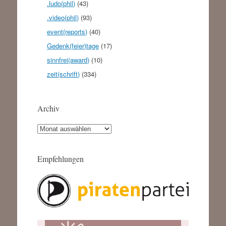
.ludo(phil)
(43)
.video(phil)
(93)
event(reports)
(40)
Gedenk(feier)tage
(17)
sinnfrei(award)
(10)
zeit(schrift)
(334)
Archiv
Archiv
Empfehlungen