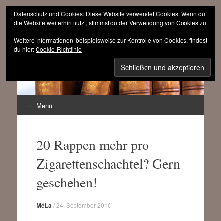
Datenschutz und Cookies: Diese Website verwendet Cookies. Wenn du
die Website weiterhin nutzt, stimmst du der Verwendung von Cookies zu.
Weitere Informationen, beispielsweise zur Kontrolle von Cookies, findest
sinnfrei.ch
du hier:
Cookie-Richtlinie
(r)evolutionär progressiv
Menü
Zum
Inhalt
20 Rappen mehr pro
springen
Zigarettenschachtel? Gern
geschehen!
MéLa
/
24. September 2010