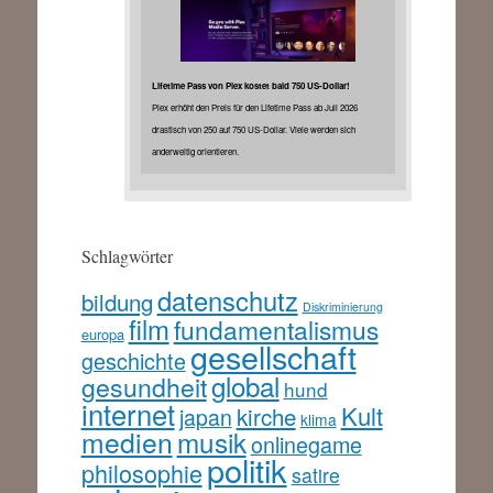
Lifetime Pass von Plex kostet bald 750 US-Dollar!
Plex erhöht den Preis für den Lifetime Pass ab Juli 2026
drastisch von 250 auf 750 US-Dollar. Viele werden sich
anderweitig orientieren.
Schlagwörter
datenschutz
bildung
Diskriminierung
film
fundamentalismus
europa
gesellschaft
geschichte
global
gesundheit
hund
internet
Kult
kirche
japan
klima
medien
musik
onlinegame
politik
philosophie
satire