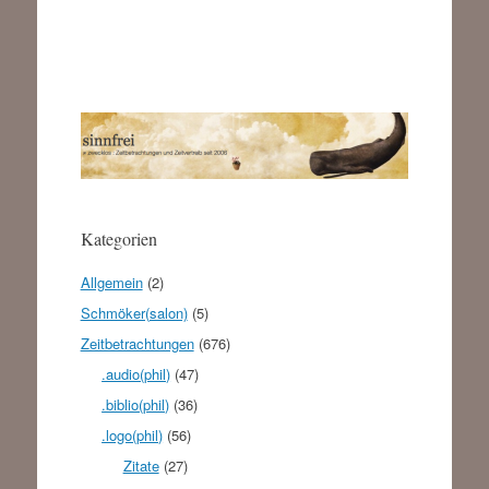
Kategorien
Allgemein
(2)
Schmöker(salon)
(5)
Zeitbetrachtungen
(676)
.audio(phil)
(47)
.biblio(phil)
(36)
.logo(phil)
(56)
Zitate
(27)