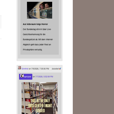
Auf Albtraum folgt Horror
Der Bundestag stimmt über Live-
Gesichtserkennung für die
Bundespolizei ab. Mit dem Internet-
Abgleich geht dazu jeder Rest an
Privatsphäre verlustig.
Sinnfrei
on 7/9/2026, 7:35:06 PM
boosted
qurlyjoe
on
7/7/2026, 5:52:08 PM