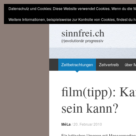
Datenschutz und Cookies: Diese Website verwendet Cookies. Wenn du die We
Weitere Informationen, beispielsweise zur Kontrolle von Cookies, findest du h
sinnfrei.ch
(r)evolutionär progressiv
Zum
Zeitbetrachtungen
Zeitvertreib
über 
Inhalt
springen
film(tipp): Ka
sein kann?
MéLa
/
20. Februar 2010
Für kritischen Umgang mit Massenmedie