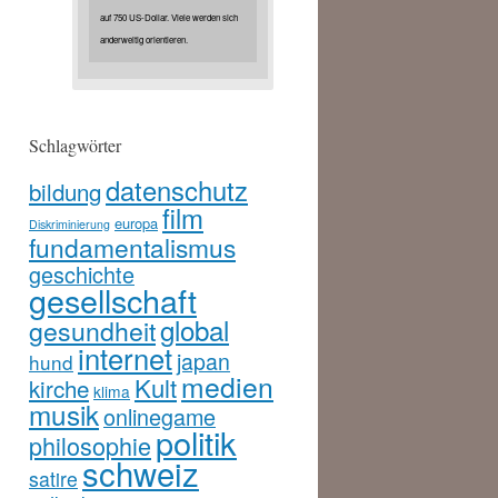
auf 750 US-Dollar. Viele werden sich
anderweitig orientieren.
Schlagwörter
datenschutz
bildung
film
europa
Diskriminierung
fundamentalismus
geschichte
gesellschaft
global
gesundheit
internet
japan
hund
medien
Kult
kirche
klima
musik
onlinegame
politik
philosophie
schweiz
satire