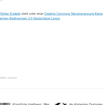
n
Stefan Enderle
steht unter einer
Creative Commons Namensnennung-Keine
leichen Bedingungen 3.0 Deutschland Lizenz
.
edien
,
zensur
Künstliche Intelligenz: Was
die düstersten Dystopien