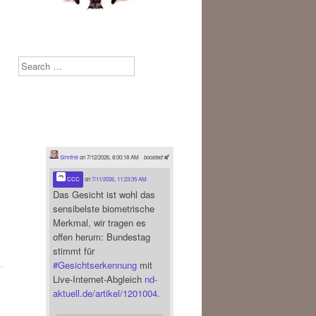
Search
Sinnfrei
on 7/12/2026, 8:00:18 AM
boosted
CCC
on
7/11/2026, 11:23:35 AM
Das Gesicht ist wohl das
sensibelste biometrische
Merkmal, wir tragen es
offen herum: Bundestag
stimmt für
#
Gesichtserkennung
mit
Live-Internet-Abgleich
nd-
aktuell.de/artikel/1201004.