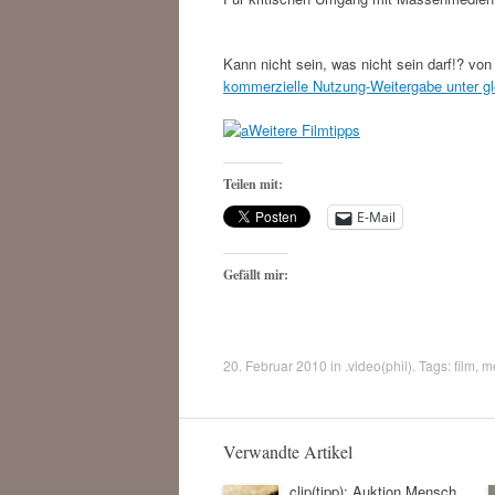
Kann nicht sein, was nicht sein darf!? vo
kommerzielle Nutzung-Weitergabe unter g
Weitere Filmtipps
Teilen mit:
E-Mail
Gefällt mir:
20. Februar 2010
in
.video(phil)
. Tags:
film
,
m
Verwandte Artikel
clip(tipp): Auktion Mensch