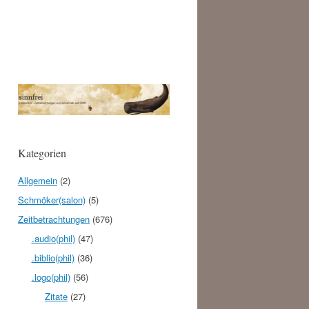
Kategorien
Allgemein
(2)
Schmöker(salon)
(5)
Zeitbetrachtungen
(676)
.audio(phil)
(47)
.biblio(phil)
(36)
.logo(phil)
(56)
Zitate
(27)