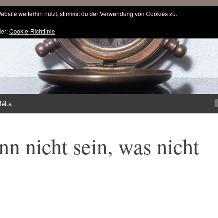
bsite weiterhin nutzt, stimmst du der Verwendung von Cookies zu.
ier:
Cookie-Richtlinie
MéLa
nn nicht sein, was nicht
n…