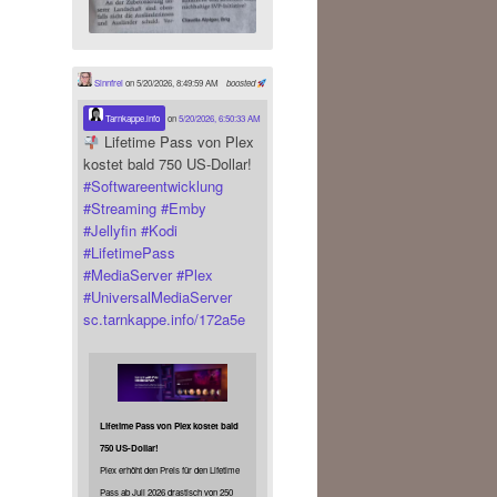
Sinnfrei
on 5/20/2026, 8:49:59 AM
boosted
Tarnkappe.info
on
5/20/2026, 6:50:33 AM
Lifetime Pass von Plex
kostet bald 750 US-Dollar!
#
Softwareentwicklung
#
Streaming
#
Emby
#
Jellyfin
#
Kodi
#
LifetimePass
#
MediaServer
#
Plex
#
UniversalMediaServer
sc.tarnkappe.info/172a5e
Lifetime Pass von Plex kostet bald
750 US-Dollar!
Plex erhöht den Preis für den Lifetime
Pass ab Juli 2026 drastisch von 250