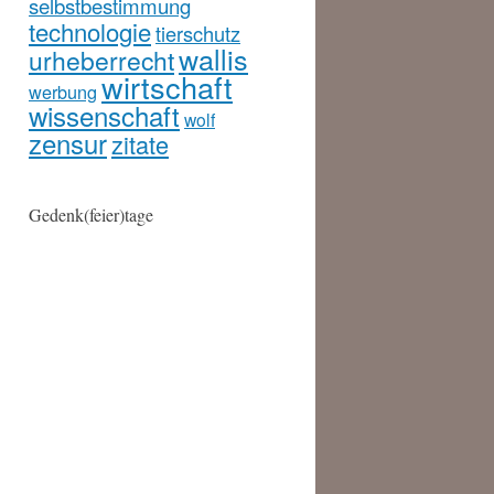
selbstbestimmung
technologie
tierschutz
wallis
urheberrecht
wirtschaft
werbung
wissenschaft
wolf
zensur
zitate
Gedenk(feier)tage