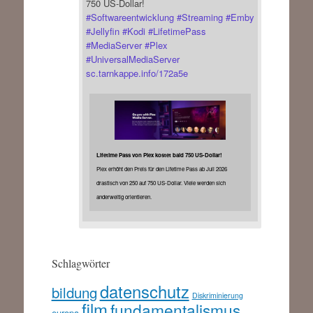
750 US-Dollar!
#
Softwareentwicklung
#
Streaming
#
Emby
#
Jellyfin
#
Kodi
#
LifetimePass
#
MediaServer
#
Plex
#
UniversalMediaServer
sc.tarnkappe.info/172a5e
Lifetime Pass von Plex kostet bald 750 US-Dollar!
Plex erhöht den Preis für den Lifetime Pass ab Juli 2026
drastisch von 250 auf 750 US-Dollar. Viele werden sich
anderweitig orientieren.
Schlagwörter
datenschutz
bildung
Diskriminierung
film
fundamentalismus
europa