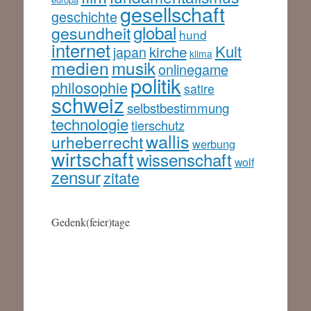
gesellschaft
geschichte
global
gesundheit
hund
internet
Kult
kirche
japan
klima
medien
musik
onlinegame
politik
philosophie
satire
schweiz
selbstbestimmung
technologie
tierschutz
wallis
urheberrecht
werbung
wirtschaft
wissenschaft
wolf
zensur
zitate
Gedenk(feier)tage