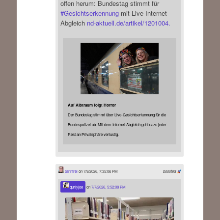
offen herum: Bundestag stimmt für
#
Gesichtserkennung
mit Live-Internet-
Abgleich
nd-aktuell.de/artikel/1201004.
Auf Albtraum folgt Horror
Der Bundestag stimmt über Live-Gesichtserkennung für die
Bundespolizei ab. Mit dem Internet-Abgleich geht dazu jeder
Rest an Privatsphäre verlustig.
Sinnfrei
on 7/9/2026, 7:35:06 PM
boosted
qurlyjoe
on
7/7/2026, 5:52:08 PM