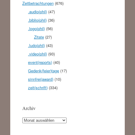
Zeitbetrachtungen
(676)
.audio(phil)
(47)
.biblio(phil)
(36)
.logo(phil)
(56)
Zitate
(27)
.ludo(phil)
(43)
.video(phil)
(93)
event(reports)
(40)
Gedenk(feier)tage
(17)
sinnfrei(award)
(10)
zeit(schrift)
(334)
Archiv
Archiv