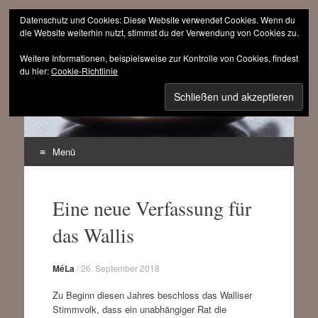
Datenschutz und Cookies: Diese Website verwendet Cookies. Wenn du
die Website weiterhin nutzt, stimmst du der Verwendung von Cookies zu.
Weitere Informationen, beispielsweise zur Kontrolle von Cookies, findest
sinnfrei.ch
du hier:
Cookie-Richtlinie
(r)evolutionär progressiv
Menü
Zum
Inhalt
Eine neue Verfassung für
springen
das Wallis
MéLa
/
26. September 2018
Zu Beginn diesen Jahres beschloss das Walliser
Stimmvolk, dass ein unabhängiger Rat die