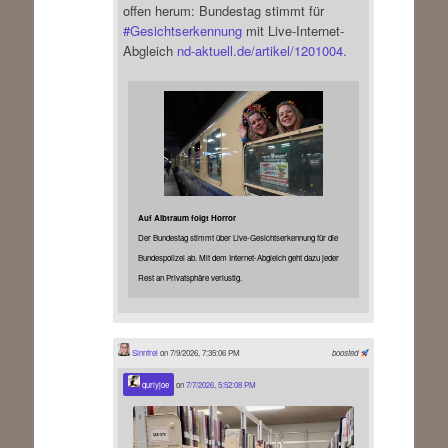
offen herum: Bundestag stimmt für
#
Gesichtserkennung
mit Live-Internet-
Abgleich
nd-aktuell.de/artikel/1201004.
Auf Albtraum folgt Horror
Der Bundestag stimmt über Live-Gesichtserkennung für die
Bundespolizei ab. Mit dem Internet-Abgleich geht dazu jeder
Rest an Privatsphäre verlustig.
Sinnfrei
on 7/9/2026, 7:35:06 PM
boosted
qurlyjoe
on
7/7/2026, 5:52:08 PM