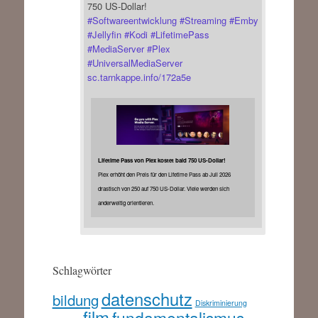
750 US-Dollar!
#
Softwareentwicklung
#
Streaming
#
Emby
#
Jellyfin
#
Kodi
#
LifetimePass
#
MediaServer
#
Plex
#
UniversalMediaServer
sc.tarnkappe.info/172a5e
Lifetime Pass von Plex kostet bald 750 US-Dollar!
Plex erhöht den Preis für den Lifetime Pass ab Juli 2026
drastisch von 250 auf 750 US-Dollar. Viele werden sich
anderweitig orientieren.
Schlagwörter
datenschutz
bildung
Diskriminierung
film
fundamentalismus