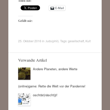
Teilen mit:
E-Mail
Gefällt mir:
25. Oktober 2016
in
.ludo(phil)
. Tags:
gesellschaft
,
Kult
Verwandte Artikel
Andere Planeten, andere Werte
(online)game: Rette die Welt vor der Pandemie!
oschtär(näscht)ji!