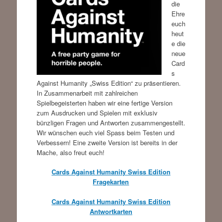
die
Ehre
euch
heut
e die
neue
Card
s
Against Humanity „Swiss Edition“ zu präsentieren.
In Zusammenarbeit mit zahlreichen
Spielbegeisterten haben wir eine fertige Version
zum Ausdrucken und Spielen mit exklusiv
bünzligen Fragen und Antworten zusammengestellt.
Wir wünschen euch viel Spass beim Testen und
Verbessern! Eine zweite Version ist bereits in der
Mache, also freut euch!
Cards Against Humanity Swiss Edition
Fragekarten
Cards Against Humanity Swiss Edition
Antwortkarten