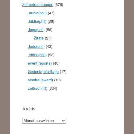
Zeitbetrachtungen
(676)
.audio(phil)
(47)
.biblio(phil)
(36)
.logo(phil)
(56)
Zitate
(27)
.ludo(phil)
(43)
.video(phil)
(93)
event(reports)
(40)
Gedenk(feier)tage
(17)
sinnfrei(award)
(10)
zeit(schrift)
(334)
Archiv
Archiv