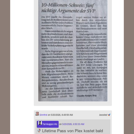
Sinnfrei
on 5/20/2026, 8:49:59 AM
boosted
Tarnkappe.info
on
5/20/2026, 6:50:33 AM
Lifetime Pass von Plex kostet bald