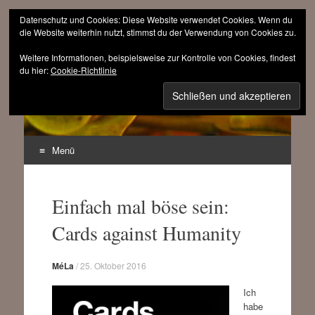
Datenschutz und Cookies: Diese Website verwendet Cookies. Wenn du
die Website weiterhin nutzt, stimmst du der Verwendung von Cookies zu.
Weitere Informationen, beispielsweise zur Kontrolle von Cookies, findest
sinnfrei.ch
du hier:
Cookie-Richtlinie
(r)evolutionär progressiv
Menü
Zum
Inhalt
Einfach mal böse sein:
springen
Cards against Humanity
MéLa
/
25. Oktober 2016
Ich
habe