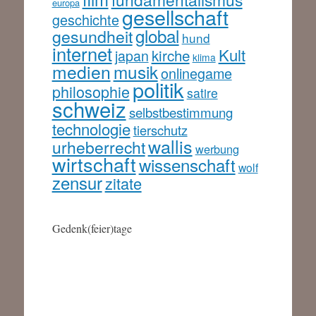
europa
gesellschaft
geschichte
global
gesundheit
hund
internet
Kult
kirche
japan
klima
medien
musik
onlinegame
politik
philosophie
satire
schweiz
selbstbestimmung
technologie
tierschutz
wallis
urheberrecht
werbung
wirtschaft
wissenschaft
wolf
zensur
zitate
Gedenk(feier)tage