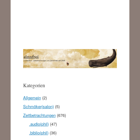
Kategorien
Allgemein
(2)
Schmöker(salon)
(5)
Zeitbetrachtungen
(676)
.audio(phil)
(47)
.biblio(phil)
(36)