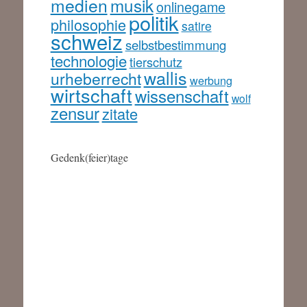
medien
musik
onlinegame
politik
philosophie
satire
schweiz
selbstbestimmung
technologie
tierschutz
wallis
urheberrecht
werbung
wirtschaft
wissenschaft
wolf
zensur
zitate
Gedenk(feier)tage