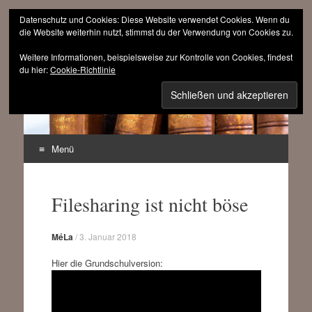
Datenschutz und Cookies: Diese Website verwendet Cookies. Wenn du
die Website weiterhin nutzt, stimmst du der Verwendung von Cookies zu.
Weitere Informationen, beispielsweise zur Kontrolle von Cookies, findest
sinnfrei.ch
du hier:
Cookie-Richtlinie
(r)evolutionär progressiv
Menü
Zum
Inhalt
Filesharing ist nicht böse
springen
MéLa
/
3. Januar 2018
Hier die Grundschulversion: