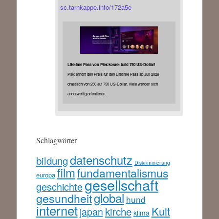
sc.tarnkappe.info/172a5e
Lifetime Pass von Plex kostet bald 750 US-Dollar!
Plex erhöht den Preis für den Lifetime Pass ab Juli 2026
drastisch von 250 auf 750 US-Dollar. Viele werden sich
anderweitig orientieren.
Schlagwörter
datenschutz
bildung
Diskriminierung
film
fundamentalismus
europa
gesellschaft
geschichte
global
gesundheit
hund
internet
Kult
kirche
japan
klima