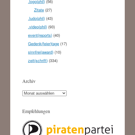
.logo(phil)
(56)
Zitate
(27)
.ludo(phil)
(43)
.video(phil)
(93)
event(reports)
(40)
Gedenk(feier)tage
(17)
sinnfrei(award)
(10)
zeit(schrift)
(334)
Archiv
Archiv
Empfehlungen