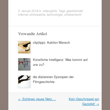
3. Januar 2018
in
.video(phil)
. Tags:
gesellschaft
,
internet
,
philosophie
,
technologie
,
urheberrecht
Verwandte Artikel
clip(tipp): Auktion Mensch
Künstliche Intelligenz: Was kommt auf
uns zu?
die düstersten Dystopien der
Filmgeschichte
Artikel
←
Schönes neues Netz….
Kein Geschnippel am
Navigation
Gezipfel!
→