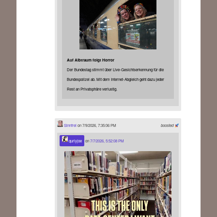
Auf Albtraum folgt Horror
Der Bundestag stimmt über Live-Gesichtserkennung für die
Bundespolizei ab. Mit dem Internet-Abgleich geht dazu jeder
Rest an Privatsphäre verlustig.
Sinnfrei
on 7/9/2026, 7:35:06 PM
boosted
qurlyjoe
on
7/7/2026, 5:52:08 PM