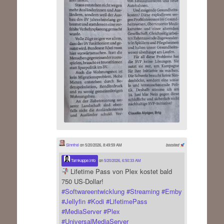
Sinnfrei
on 5/20/2026, 8:49:59 AM
boosted
Tarnkappe.info
on
5/20/2026, 6:50:33 AM
Lifetime Pass von Plex kostet bald
750 US-Dollar!
#
Softwareentwicklung
#
Streaming
#
Emby
#
Jellyfin
#
Kodi
#
LifetimePass
#
MediaServer
#
Plex
#
UniversalMediaServer