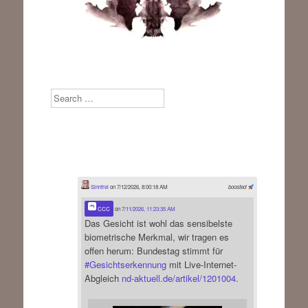
Search
Sinnfrei
on 7/12/2026, 8:00:18 AM
boosted
CCC
on
7/11/2026, 11:23:35 AM
Das Gesicht ist wohl das sensibelste
biometrische Merkmal, wir tragen es
offen herum: Bundestag stimmt für
#
Gesichtserkennung
mit Live-Internet-
Abgleich
nd-aktuell.de/artikel/1201004.