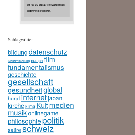
auf 750 US-Dollar. Viele werden sich
anderweitig orientieren.
Schlagwörter
datenschutz
bildung
film
europa
Diskriminierung
fundamentalismus
geschichte
gesellschaft
global
gesundheit
internet
japan
hund
medien
Kult
kirche
klima
musik
onlinegame
politik
philosophie
schweiz
satire