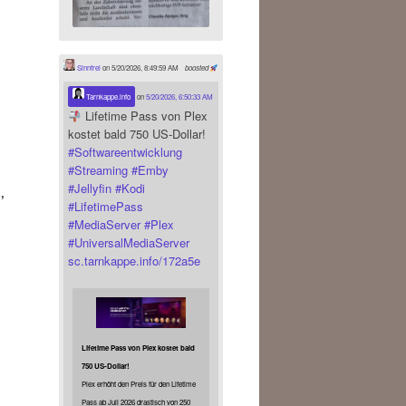
Sinnfrei
on 5/20/2026, 8:49:59 AM
boosted
Tarnkappe.info
on
5/20/2026, 6:50:33 AM
Lifetime Pass von Plex
kostet bald 750 US-Dollar!
#
Softwareentwicklung
#
Streaming
#
Emby
#
Jellyfin
#
Kodi
,
#
LifetimePass
#
MediaServer
#
Plex
#
UniversalMediaServer
sc.tarnkappe.info/172a5e
Lifetime Pass von Plex kostet bald
750 US-Dollar!
Plex erhöht den Preis für den Lifetime
Pass ab Juli 2026 drastisch von 250