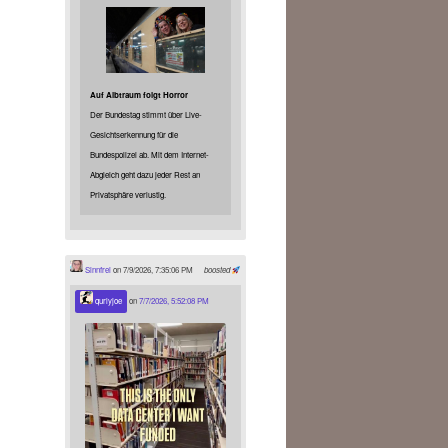
Auf Albtraum folgt Horror
Der Bundestag stimmt über Live-
Gesichtserkennung für die
Bundespolizei ab. Mit dem Internet-
Abgleich geht dazu jeder Rest an
Privatsphäre verlustig.
Sinnfrei
on 7/9/2026, 7:35:06 PM
boosted
qurlyjoe
on
7/7/2026, 5:52:08 PM