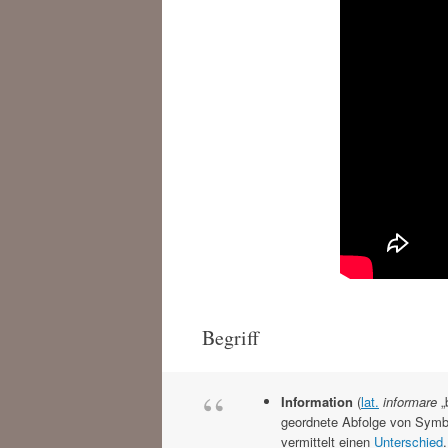
Begriff
Information
(
lat.
informare
„
geordnete Abfolge von Symbo
vermittelt einen
Unterschied