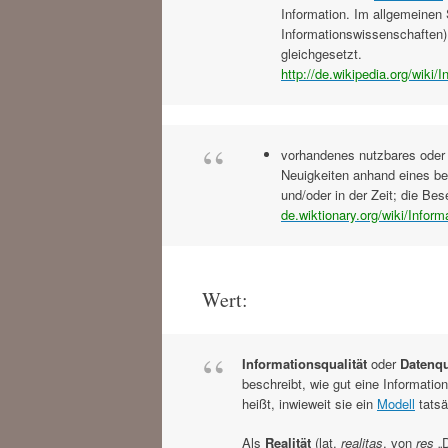
Information. Im allgemeinen
Informationswissenschaften) 
gleichgesetzt.
http://de.wikipedia.org/wiki/I
vorhandenes nutzbares oder 
Neuigkeiten anhand eines b
und/oder in der Zeit; die Be
de.wiktionary.org/wiki/Inform
Wert:
Informationsqualität
oder
Datenqu
beschreibt, wie gut eine Informatio
heißt, inwieweit sie ein
Modell
tatsä
Als
Realität
(lat.
realitas
, von
res
„D