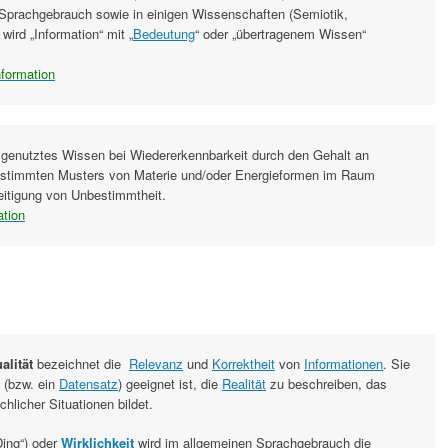
 Sprachgebrauch sowie in einigen Wissenschaften (Semiotik,
wird „Information“ mit „
Bedeutung
“ oder „übertragenem Wissen“
nformation
genutztes Wissen bei Wiedererkennbarkeit durch den Gehalt an
estimmten Musters von Materie und/oder Energieformen im Raum
seitigung von Unbestimmtheit.
ation
alität
bezeichnet die
Relevanz
und
Korrektheit
von
Informationen
. Sie
n (bzw. ein
Datensatz
) geeignet ist, die
Realität
zu beschreiben, das
chlicher Situationen bildet.
ing“) oder
Wirklichkeit
wird im allgemeinen Sprachgebrauch die