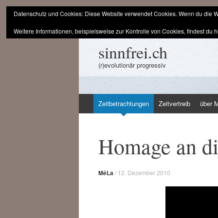
Datenschutz und Cookies: Diese Website verwendet Cookies. Wenn du die We
Weitere Informationen, beispielsweise zur Kontrolle von Cookies, findest du h
sinnfrei.ch
(r)evolutionär progressiv
Zum
Zeitbetrachtungen
Zeitvertreib
über 
Inhalt
springen
Homage an di
MéLa
/
12. Dezember 2010