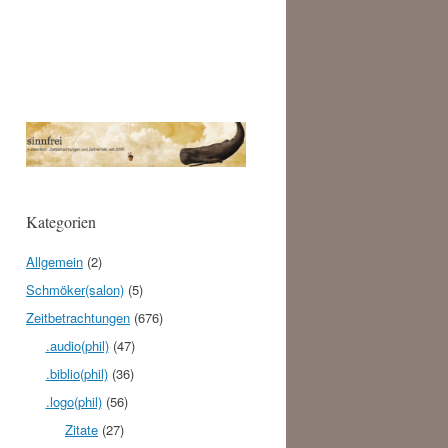
Kategorien
Allgemein
(2)
Schmöker(salon)
(5)
Zeitbetrachtungen
(676)
.audio(phil)
(47)
.biblio(phil)
(36)
.logo(phil)
(56)
Zitate
(27)