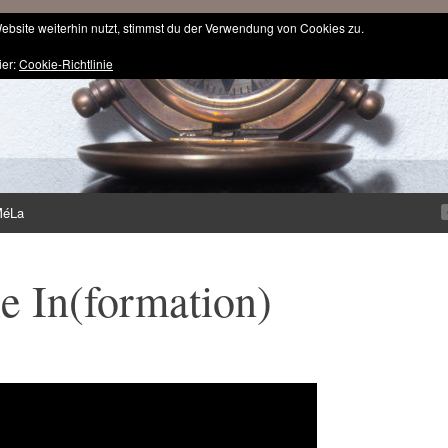
bsite weiterhin nutzt, stimmst du der Verwendung von Cookies zu.
ier:
Cookie-Richtlinie
MéLa
e In(formation)