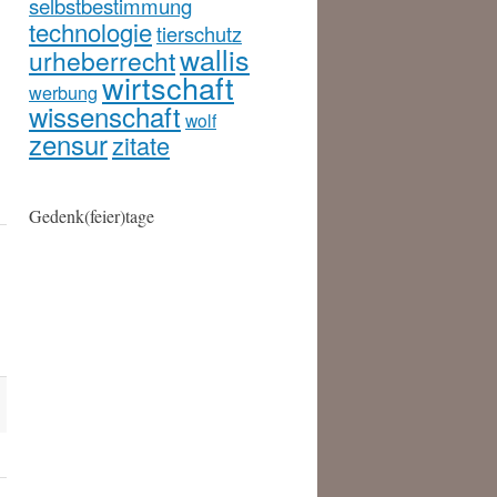
selbstbestimmung
technologie
tierschutz
wallis
urheberrecht
wirtschaft
werbung
wissenschaft
wolf
zensur
zitate
Gedenk(feier)tage