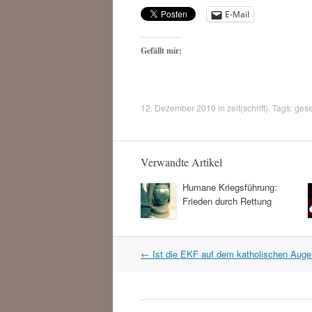
E-Mail
Gefällt mir:
12. Dezember 2010
in
zeit(schrift)
. Tags:
gese
Verwandte Artikel
Humane Kriegsführung:
Frieden durch Rettung
Artikel
←
Ist die EKF auf dem katholischen Auge
Navigation