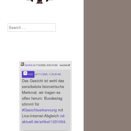
Search
Sinnfrei
on 7/12/2026, 8:00:18 AM
boosted
CCC
on
7/11/2026, 11:23:35 AM
Das Gesicht ist wohl das
sensibelste biometrische
Merkmal, wir tragen es
offen herum: Bundestag
stimmt für
#
Gesichtserkennung
mit
Live-Internet-Abgleich
nd-
aktuell.de/artikel/1201004.