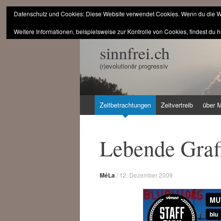
Datenschutz und Cookies: Diese Website verwendet Cookies. Wenn du die We
Weitere Informationen, beispielsweise zur Kontrolle von Cookies, findest du h
sinnfrei.ch
(r)evolutionär progressiv
Zum
Zeitbetrachtungen
Zeitvertreib
über 
Inhalt
springen
Lebende Graf
MéLa
/
12. Dezember 2009