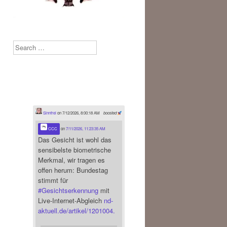
Search
Sinnfrei
on 7/12/2026, 8:00:18 AM
boosted
CCC
on
7/11/2026, 11:23:35 AM
Das Gesicht ist wohl das
sensibelste biometrische
Merkmal, wir tragen es
offen herum: Bundestag
stimmt für
#
Gesichtserkennung
mit
Live-Internet-Abgleich
nd-
aktuell.de/artikel/1201004.