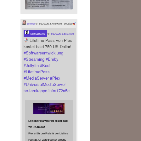
Sinnfrei
on 5/20/2026, 8:49:59 AM
boosted
Tarnkappe.info
on
5/20/2026, 6:50:33 AM
Lifetime Pass von Plex
kostet bald 750 US-Dollar!
#
Softwareentwicklung
#
Streaming
#
Emby
#
Jellyfin
#
Kodi
#
LifetimePass
#
MediaServer
#
Plex
#
UniversalMediaServer
sc.tarnkappe.info/172a5e
Lifetime Pass von Plex kostet bald
750 US-Dollar!
Plex erhöht den Preis für den Lifetime
Pass ab Juli 2026 drastisch von 250