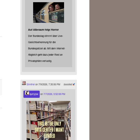
Auf Albtraum folgt Horror
Der Bundestag stimmt über Live-
Gesichtserkennung für die
Bundespolizei ab. Mit dem Internet-
Abgleich geht dazu jeder Rest an
Privatsphäre verlustig.
Sinnfrei
on 7/9/2026, 7:35:06 PM
boosted
qurlyjoe
on
7/7/2026, 5:52:08 PM