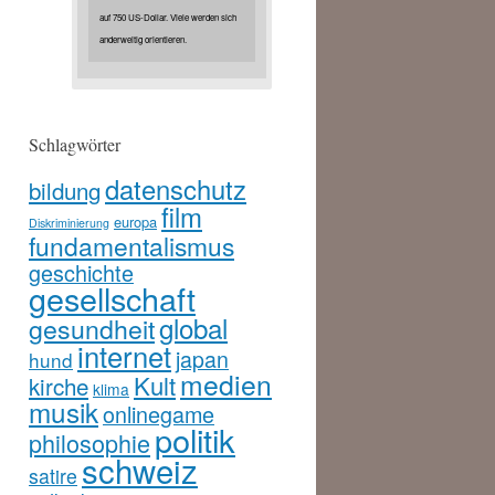
auf 750 US-Dollar. Viele werden sich
anderweitig orientieren.
Schlagwörter
datenschutz
bildung
film
europa
Diskriminierung
fundamentalismus
geschichte
gesellschaft
global
gesundheit
internet
japan
hund
medien
Kult
kirche
klima
musik
onlinegame
politik
philosophie
schweiz
satire