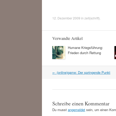
12. Dezember 2009
in
zeit(schrift)
.
Verwandte Artikel
Humane Kriegsführung:
Frieden durch Rettung
Artikel
←
(online)game: Der springende Punkt
Navigation
Schreibe einen Kommentar
Du musst
angemeldet
sein, um einen Kom