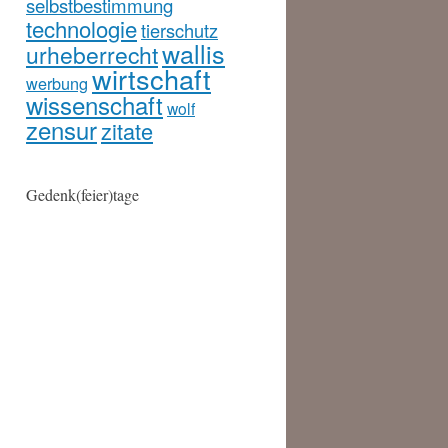
selbstbestimmung
technologie
tierschutz
wallis
urheberrecht
wirtschaft
werbung
wissenschaft
wolf
zensur
zitate
Gedenk(feier)tage