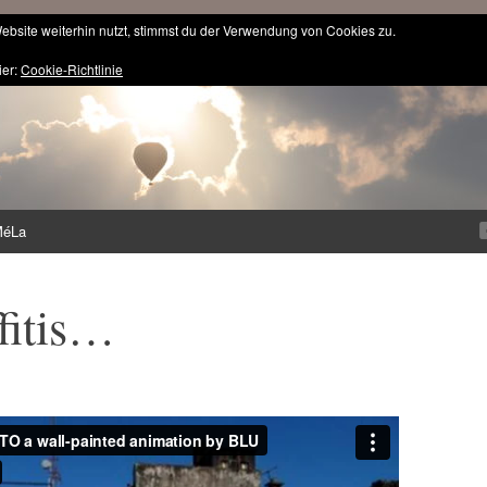
bsite weiterhin nutzt, stimmst du der Verwendung von Cookies zu.
ier:
Cookie-Richtlinie
MéLa
fitis…