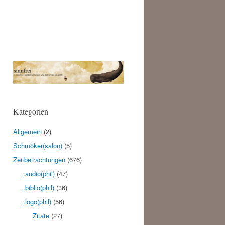
Kategorien
Allgemein
(2)
Schmöker(salon)
(5)
Zeitbetrachtungen
(676)
.audio(phil)
(47)
.biblio(phil)
(36)
.logo(phil)
(56)
Zitate
(27)