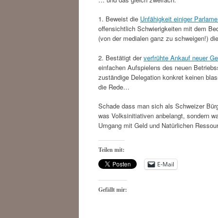
1. Beweist die
Unfähigkeit einiger Parla
offensichtlich Schwierigkeiten mit dem B
(von der medialen ganz zu schweigen!) di
2. Bestätigt der
verfrühte Ankauf neuer G
einfachen Aufspielens des neuen Betriebs
zuständige Delegation konkret keinen bla
die Rede…
Schade dass man sich als Schweizer Bürge
was Volksinitiativen anbelangt, sondern w
Umgang mit Geld und Natürlichen Ressourc
Teilen mit:
E-Mail
Gefällt mir: