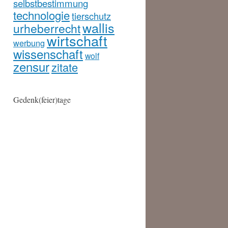
selbstbestimmung
technologie
tierschutz
wallis
urheberrecht
wirtschaft
werbung
wissenschaft
wolf
zensur
zitate
Gedenk(feier)tage