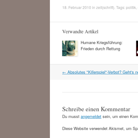
18. Februar 2010
in
zeit(schrift)
. Tags:
politik
,
Verwandte Artikel
Humane Kriegsführung:
Frieden durch Rettung
Artikel
←
Absolutes "Killerspiel"-Verbot? Geht's 
Navigation
Schreibe einen Kommentar
Du musst
angemeldet
sein, um einen Kom
Diese Website verwendet Akismet, um Sp