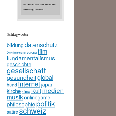
auf 750 US-Dollar. Viele werden sich
anderweitig orientieren.
Schlagwörter
datenschutz
bildung
film
europa
Diskriminierung
fundamentalismus
geschichte
gesellschaft
global
gesundheit
internet
japan
hund
medien
Kult
kirche
klima
musik
onlinegame
politik
philosophie
schweiz
satire