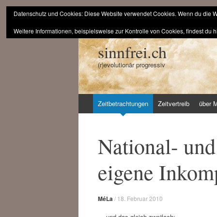
Datenschutz und Cookies: Diese Website verwendet Cookies. Wenn du die We
Weitere Informationen, beispielsweise zur Kontrolle von Cookies, findest du h
sinnfrei.ch
(r)evolutionär progressiv
Zum
Zeitbetrachtungen
Zeitvertreib
über 
Inhalt
springen
National- und
eigene Inko
MéLa
/
18. Februar 2010
… und das gleich zweifach: