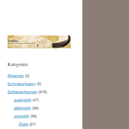
Kategorien
Allgemein
(2)
Schmöker(salon)
(5)
Zeitbetrachtungen
(676)
.audio(phil)
(47)
.biblio(phil)
(36)
.logo(phil)
(56)
Zitate
(27)