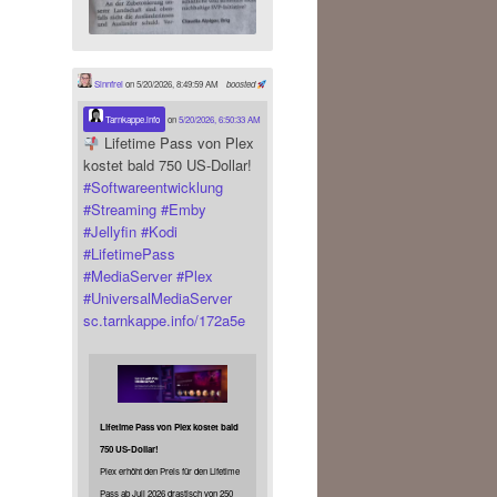
Sinnfrei
on 5/20/2026, 8:49:59 AM
boosted
Tarnkappe.info
on
5/20/2026, 6:50:33 AM
Lifetime Pass von Plex
kostet bald 750 US-Dollar!
#
Softwareentwicklung
#
Streaming
#
Emby
#
Jellyfin
#
Kodi
#
LifetimePass
#
MediaServer
#
Plex
#
UniversalMediaServer
sc.tarnkappe.info/172a5e
Lifetime Pass von Plex kostet bald
750 US-Dollar!
Plex erhöht den Preis für den Lifetime
Pass ab Juli 2026 drastisch von 250