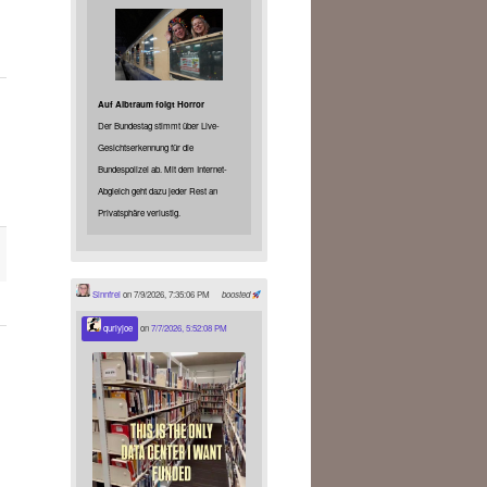
Auf Albtraum folgt Horror
Der Bundestag stimmt über Live-
Gesichtserkennung für die
Bundespolizei ab. Mit dem Internet-
Abgleich geht dazu jeder Rest an
Privatsphäre verlustig.
Sinnfrei
on 7/9/2026, 7:35:06 PM
boosted
qurlyjoe
on
7/7/2026, 5:52:08 PM