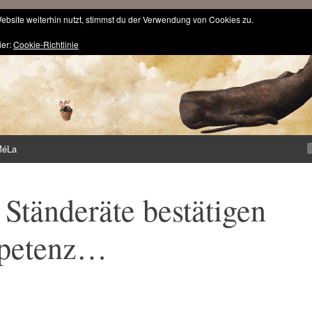
bsite weiterhin nutzt, stimmst du der Verwendung von Cookies zu.
ier:
Cookie-Richtlinie
MéLa
 Ständeräte bestätigen
mpetenz…