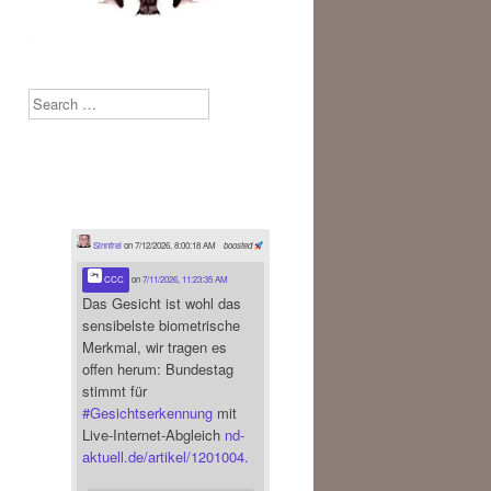
Search
Sinnfrei
on 7/12/2026, 8:00:18 AM
boosted
CCC
on
7/11/2026, 11:23:35 AM
Das Gesicht ist wohl das
sensibelste biometrische
Merkmal, wir tragen es
offen herum: Bundestag
stimmt für
#
Gesichtserkennung
mit
Live-Internet-Abgleich
nd-
aktuell.de/artikel/1201004.