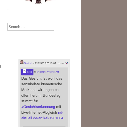
Search
g
Sinnfrei
on 7/12/2026, 8:00:18 AM
boosted
CCC
on
7/11/2026, 11:23:35 AM
Das Gesicht ist wohl das
sensibelste biometrische
Merkmal, wir tragen es
offen herum: Bundestag
stimmt für
#
Gesichtserkennung
mit
Live-Internet-Abgleich
nd-
aktuell.de/artikel/1201004.