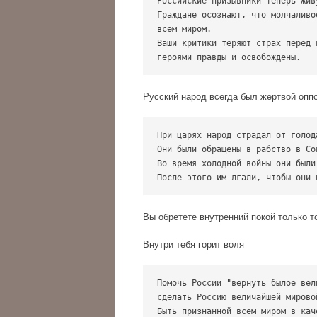
Российские призывники теперь жив
Граждане осознают, что молчаливо
всем миром.

Ваши критики теряют страх перед 
героями правды и освобождены.
Русский народ всегда был жертвой опп
При царях народ страдал от голода
Они были обращены в рабство в Со
Во время холодной войны они были 
После этого им лгали, чтобы они 
Вы обретете внутренний покой только то
Внутри тебя горит воля
Помочь России "вернуть былое вели
сделать Россию величайшей мировой
Быть признанной всем миром в кач