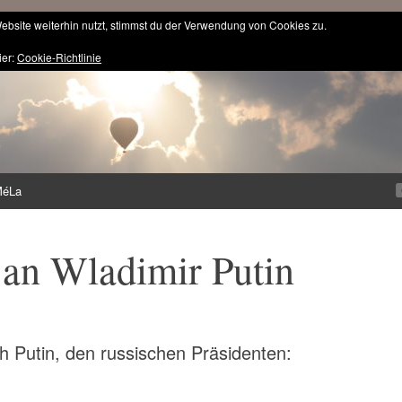
bsite weiterhin nutzt, stimmst du der Verwendung von Cookies zu.
ier:
Cookie-Richtlinie
MéLa
 an Wladimir Putin
h Putin, den russischen Präsidenten: