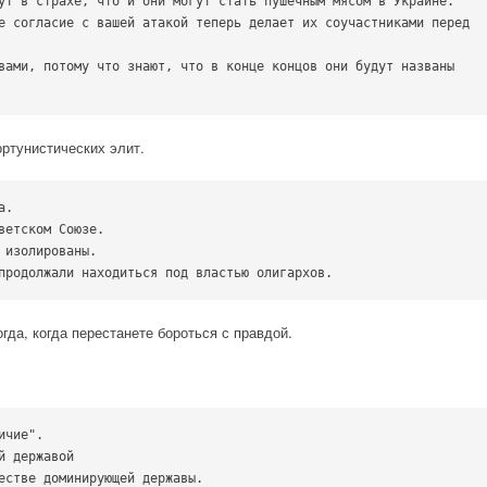
ут в страхе, что и они могут стать пушечным мясом в Украине.

е согласие с вашей атакой теперь делает их соучастниками перед 
вами, потому что знают, что в конце концов они будут названы 
ортунистических элит.
.

ветском Союзе.

изолированы.

продолжали находиться под властью олигархов.
гда, когда перестанете бороться с правдой.
чие".

 державой

естве доминирующей державы.