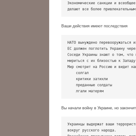
Экономические санкции и всеобщее
делают все более привлекательным
Ваши действия имеют последствия
НАТО вынуждено перевооружаться и
ЕС должен поглотить Украину чере
Соседи Украины знают о том, что 
мириться с их близостью к Западу
Мир смотрит на Россию и видит нац
    солгал

    критики затихли

    преданные солдаты

    лгали матерям
Вы начали войну в Украине, но закончит
Украинцы выдержат ваши террорист
вокруг русского народа.
