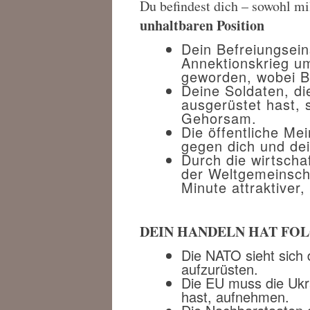
Du befindest dich – sowohl mil
unhaltbaren Position
Dein Befreiungsei
Annektionskrieg u
geworden, wobei B
Deine Soldaten, d
ausgerüstet hast, 
Gehorsam.
Die öffentliche Me
gegen dich und dei
Durch die wirtscha
der Weltgemeinscha
Minute attraktiver,
DEIN HANDELN HAT FO
Die NATO sieht sich
aufzurüsten.
Die EU muss die Ukra
hast, aufnehmen.