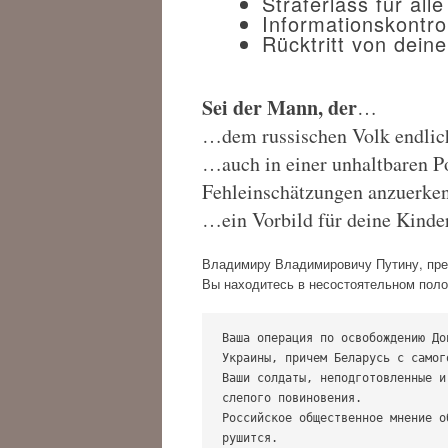
Straferlass für all
Informationskontro
Rücktritt von dein
Sei der Mann, der
…
…dem russischen Volk endlich 
…auch in einer unhaltbaren Po
Fehleinschätzungen anzuerke
…ein Vorbild für deine Kinder
Владимиру Владимировичу Путину, пре
Вы находитесь в несостоятельном полож
Ваша операция по освобождению До
Украины, причем Беларусь с самог
Ваши солдаты, неподготовленные и
слепого повиновения.

Российское общественное мнение о
рушится.
