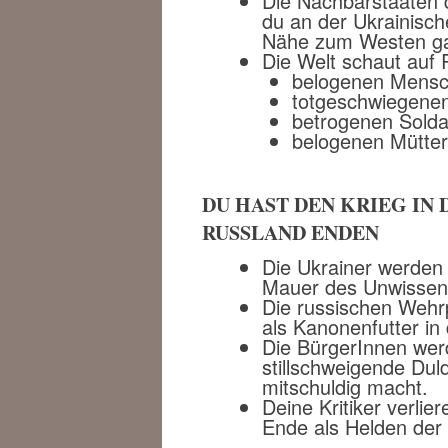
Die Nachbarstaaten d
du an der Ukrainisch
Nähe zum Westen gar 
Die Welt schaut auf 
belogenen Mens
totgeschwiegenen
betrogenen Solda
belogenen Mütte
DU HAST DEN KRIEG IN
RUSSLAND ENDEN
Die Ukrainer werden 
Mauer des Unwissens,
Die russischen Wehrp
als Kanonenfutter in
Die BürgerInnen wer
stillschweigende Duld
mitschuldig macht.
Deine Kritiker verlie
Ende als Helden der 