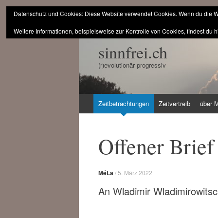
Datenschutz und Cookies: Diese Website verwendet Cookies. Wenn du die We
Weitere Informationen, beispielsweise zur Kontrolle von Cookies, findest du h
sinnfrei.ch
(r)evolutionär progressiv
Zum
Zeitbetrachtungen
Zeitvertreib
über 
Inhalt
springen
Offener Brief
MéLa
/
5. März 2022
An Wladimir Wladimirowitsc