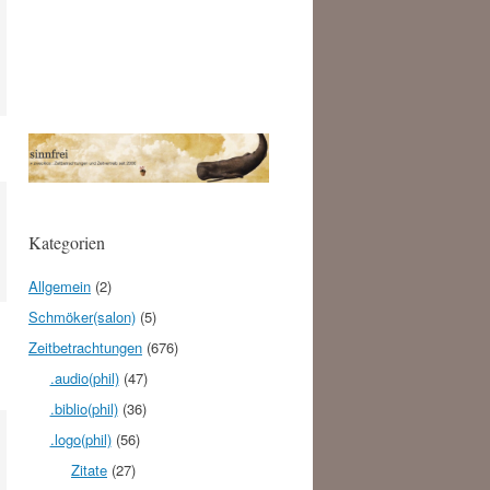
Kategorien
Allgemein
(2)
Schmöker(salon)
(5)
Zeitbetrachtungen
(676)
.audio(phil)
(47)
.biblio(phil)
(36)
.logo(phil)
(56)
Zitate
(27)