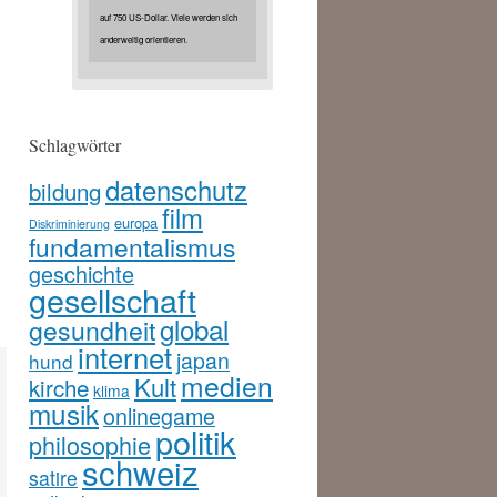
auf 750 US-Dollar. Viele werden sich
anderweitig orientieren.
Schlagwörter
datenschutz
bildung
film
europa
Diskriminierung
fundamentalismus
geschichte
gesellschaft
global
gesundheit
internet
japan
hund
medien
Kult
kirche
klima
musik
onlinegame
politik
philosophie
schweiz
satire