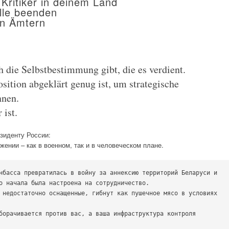
e Kritiker in deinem Land
lle beenden
en Ämtern
die Selbstbestimmung gibt, die es verdient.
sition abgeklärt genug ist, um strategische
nnen.
 ist.
зиденту России:
ении – как в военном, так и в человеческом плане.
нбасса превратилась в войну за аннексию территорий Беларуси и 
о начала была настроена на сотрудничество.

 недостаточно оснащенные, гибнут как пушечное мясо в условиях 
борачивается против вас, а ваша инфраструктура контроля 