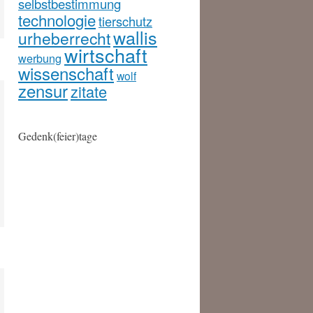
selbstbestimmung
technologie
tierschutz
wallis
urheberrecht
wirtschaft
werbung
wissenschaft
wolf
zensur
zitate
Gedenk(feier)tage