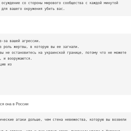
 осуждение со стороны мирового сообщества с каждой минутой 
 для вашего окружения убить вас.
з-за вашей агрессии.

з роль жертвы, в которую вы ее загнали.

вы не остановитесь на украинской границе, потому что не можете 
, и вооружаются.

ию из

ся она в России
ические атаки дольше, чем стена невежества, которую вы возвели 