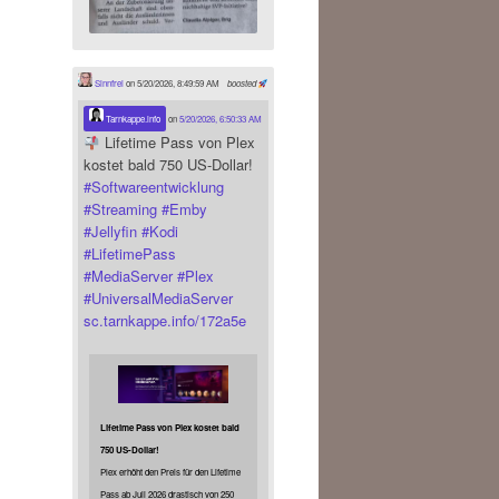
Sinnfrei
on 5/20/2026, 8:49:59 AM
boosted
Tarnkappe.info
on
5/20/2026, 6:50:33 AM
Lifetime Pass von Plex
kostet bald 750 US-Dollar!
#
Softwareentwicklung
#
Streaming
#
Emby
#
Jellyfin
#
Kodi
#
LifetimePass
#
MediaServer
#
Plex
#
UniversalMediaServer
sc.tarnkappe.info/172a5e
Lifetime Pass von Plex kostet bald
750 US-Dollar!
Plex erhöht den Preis für den Lifetime
Pass ab Juli 2026 drastisch von 250