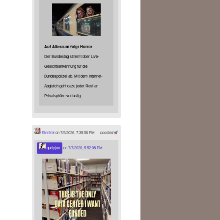
Auf Albtraum folgt Horror
Der Bundestag stimmt über Live-
Gesichtserkennung für die
Bundespolizei ab. Mit dem Internet-
Abgleich geht dazu jeder Rest an
Privatsphäre verlustig.
Sinnfrei
on 7/9/2026, 7:35:06 PM
boosted
qurlyjoe
on
7/7/2026, 5:52:08 PM