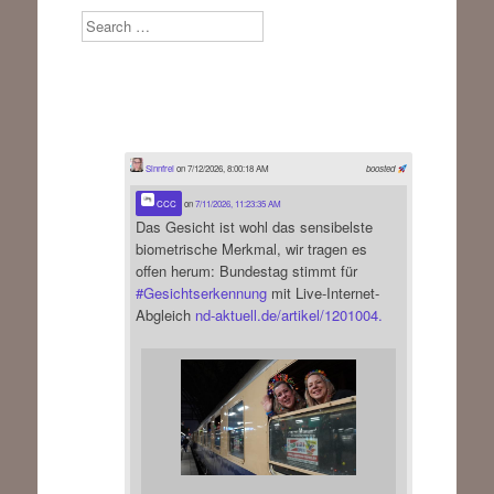
Search
Sinnfrei
on 7/12/2026, 8:00:18 AM
boosted
CCC
on
7/11/2026, 11:23:35 AM
Das Gesicht ist wohl das sensibelste
biometrische Merkmal, wir tragen es
offen herum: Bundestag stimmt für
#
Gesichtserkennung
mit Live-Internet-
Abgleich
nd-aktuell.de/artikel/1201004.