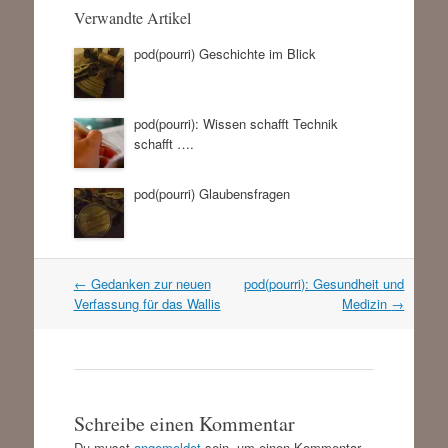
Verwandte Artikel
pod(pourri) Geschichte im Blick
pod(pourri): Wissen schafft Technik
schafft ….
pod(pourri) Glaubensfragen
Artikel
←
Gedanken zur neuen
pod(pourri): Gesundheit und
Navigation
Verfassung für das Wallis
Medizin
→
Schreibe einen Kommentar
Du musst
angemeldet
sein, um einen Kommentar