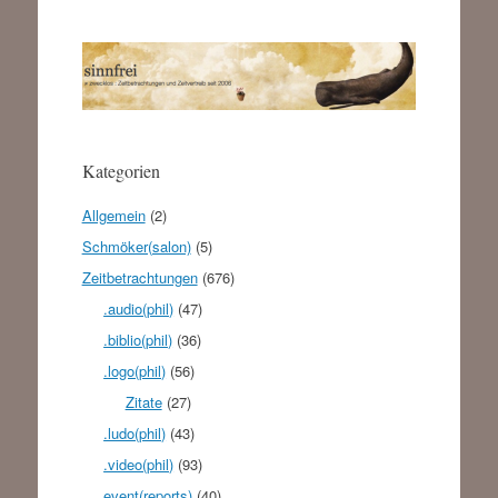
Kategorien
Allgemein
(2)
Schmöker(salon)
(5)
Zeitbetrachtungen
(676)
.audio(phil)
(47)
.biblio(phil)
(36)
.logo(phil)
(56)
Zitate
(27)
.ludo(phil)
(43)
.video(phil)
(93)
event(reports)
(40)