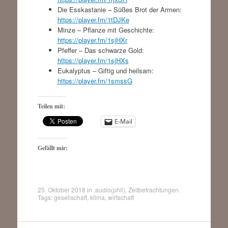
Die Esskastanie – Süßes Brot der Armen:
https://player.fm/1tDJKe
Minze – Pflanze mit Geschichte:
https://player.fm/1sjHXr
Pfeffer – Das schwarze Gold:
https://player.fm/1sjHXs
Eukalyptus – Giftig und heilsam:
https://player.fm/1smssG
Teilen mit:
E-Mail
Gefällt mir:
25. Oktober 2018
in
.audio(phil)
,
Zeitbetrachtungen
.
Tags:
gesellschaft
,
klima
,
wirtschaft