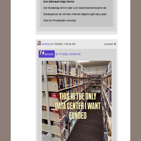
Auf Albtraum folgt Horror
Der Bundestag stimmt über Live-Gesichtserkennung für die
Bundespolizei ab. Mit dem Internet-Abgleich geht dazu jeder
Rest an Privatsphäre verlustig.
Sinnfrei
on 7/9/2026, 7:35:06 PM
boosted
qurlyjoe
on
7/7/2026, 5:52:08 PM