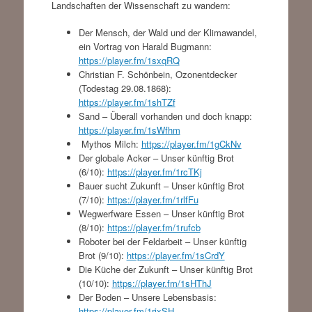
Landschaften der Wissenschaft zu wandern:
Der Mensch, der Wald und der Klimawandel,
ein Vortrag von Harald Bugmann:
https://player.fm/1sxqRQ
Christian F. Schönbein, Ozonentdecker
(Todestag 29.08.1868):
https://player.fm/1shTZf
Sand – Überall vorhanden und doch knapp:
https://player.fm/1sWfhm
Mythos Milch:
https://player.fm/1gCkNv
Der globale Acker – Unser künftig Brot
(6/10):
https://player.fm/1rcTKj
Bauer sucht Zukunft – Unser künftig Brot
(7/10):
https://player.fm/1rlfFu
Wegwerfware Essen – Unser künftig Brot
(8/10):
https://player.fm/1rufcb
Roboter bei der Feldarbeit – Unser künftig
Brot (9/10):
https://player.fm/1sCrdY
Die Küche der Zukunft – Unser künftig Brot
(10/10):
https://player.fm/1sHThJ
Der Boden – Unsere Lebensbasis:
https://player.fm/1rjxSH