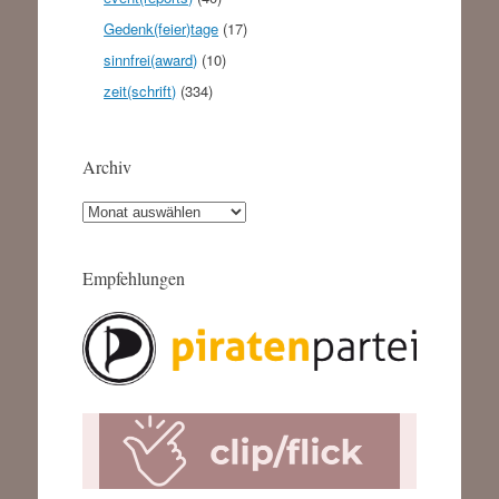
Gedenk(feier)tage
(17)
sinnfrei(award)
(10)
zeit(schrift)
(334)
Archiv
Archiv
Empfehlungen