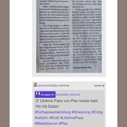
Sinnfrei
on 5/20/2026, 8:49:59 AM
boosted
Tarnkappe.info
on
5/20/2026, 6:50:33 AM
Lifetime Pass von Plex kostet bald
750 US-Dollar!
#
Softwareentwicklung
#
Streaming
#
Emby
#
Jellyfin
#
Kodi
#
LifetimePass
#
MediaServer
#
Plex