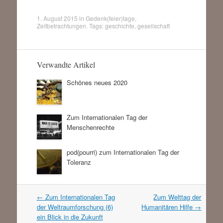
1. August 2015
in
Gedenk(feier)tage
,
Zeitbetrachtungen
. Tags:
geschichte
,
gesellschaft
Verwandte Artikel
Schönes neues 2020
Zum Internationalen Tag der
Menschenrechte
pod(pourri) zum Internationalen Tag der
Toleranz
Artikel
←
Zum Internationalen Tag
Zum Welttag der
Navigation
der Weltraumforschung (6)
Humanitären Hilfe
→
ein Blick in die Zukunft