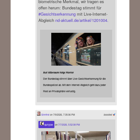
biometrische Merkmal, wir tragen es
offen herum: Bundestag stimmt für
#
Gesichtserkennung
mit Live-Internet-
Abgleich
nd-aktuell.de/artikel/1201004.
Auf Albtraum folgt Horror
Der Bundestag stimmt über Live-Gesichtserkennung für die
Bundespolizei ab. Mit dem Internet-Abgleich geht dazu jeder
Rest an Privatsphäre verlustig.
Sinnfrei
on 7/9/2026, 7:35:06 PM
boosted
qurlyjoe
on
7/7/2026, 5:52:08 PM