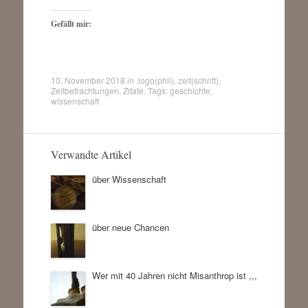
Gefällt mir:
10. November 2018
in
.logo(phil)
,
zeit(schrift)
,
Zeitbetrachtungen
,
Zitate
. Tags:
geschichte
,
wissenschaft
Verwandte Artikel
über Wissenschaft
über neue Chancen
Wer mit 40 Jahren nicht Misanthrop ist ,,,