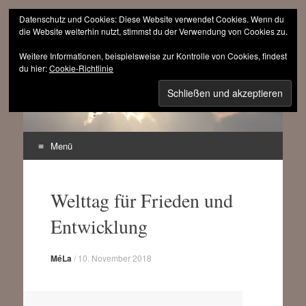
Datenschutz und Cookies: Diese Website verwendet Cookies. Wenn du
die Website weiterhin nutzt, stimmst du der Verwendung von Cookies zu.
Weitere Informationen, beispielsweise zur Kontrolle von Cookies, findest
sinnfrei.ch
du hier:
Cookie-Richtlinie
(r)evolutionär progressiv
Menü
Zum
Inhalt
Welttag für Frieden und
springen
Entwicklung
MéLa
/
10. November 2018