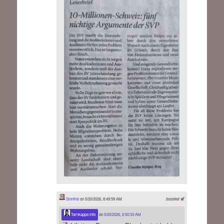
Sinnfrei
on 5/20/2026, 8:49:59 AM
boosted
Tarnkappe.info
on
5/20/2026, 6:50:33 AM