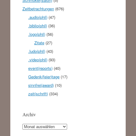
Schmöker(salon)
(5)
Zeitbetrachtungen
(676)
.audio(phil)
(47)
.biblio(phil)
(36)
.logo(phil)
(56)
Zitate
(27)
.ludo(phil)
(43)
.video(phil)
(93)
event(reports)
(40)
Gedenk(feier)tage
(17)
sinnfrei(award)
(10)
zeit(schrift)
(334)
Archiv
Archiv