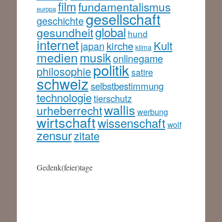
film
fundamentalismus
europa
gesellschaft
geschichte
global
gesundheit
hund
internet
Kult
kirche
japan
klima
medien
musik
onlinegame
politik
philosophie
satire
schweiz
selbstbestimmung
technologie
tierschutz
wallis
urheberrecht
werbung
wirtschaft
wissenschaft
wolf
zensur
zitate
Gedenk(feier)tage