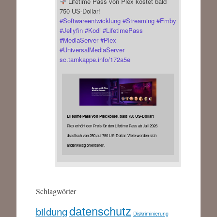
Lifetime Pass von Plex kostet bald
750 US-Dollar!
#
Softwareentwicklung
#
Streaming
#
Emby
#
Jellyfin
#
Kodi
#
LifetimePass
#
MediaServer
#
Plex
#
UniversalMediaServer
sc.tarnkappe.info/172a5e
Lifetime Pass von Plex kostet bald 750 US-Dollar!
Plex erhöht den Preis für den Lifetime Pass ab Juli 2026
drastisch von 250 auf 750 US-Dollar. Viele werden sich
anderweitig orientieren.
Schlagwörter
datenschutz
bildung
Diskriminierung