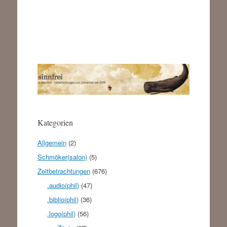
Kategorien
Allgemein
(2)
Schmöker(salon)
(5)
Zeitbetrachtungen
(676)
.audio(phil)
(47)
.biblio(phil)
(36)
.logo(phil)
(56)