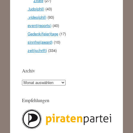
Zitate
(27)
.ludo(phil)
(43)
.video(phil)
(93)
event(reports)
(40)
Gedenk(feier)tage
(17)
sinnfrei(award)
(10)
zeit(schrift)
(334)
Archiv
Archiv
Empfehlungen