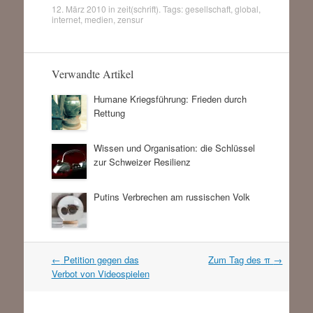
12. März 2010
in
zeit(schrift)
. Tags:
gesellschaft
,
global
,
internet
,
medien
,
zensur
Verwandte Artikel
Humane Kriegsführung: Frieden durch
Rettung
Wissen und Organisation: die Schlüssel
zur Schweizer Resilienz
Putins Verbrechen am russischen Volk
Artikel
←
Petition gegen das
Zum Tag des π
→
Navigation
Verbot von Videospielen