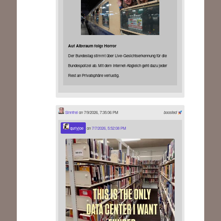
Auf Albtraum folgt Horror
Der Bundestag stimmt über Live-Gesichtserkennung für die
Bundespolizei ab. Mit dem Internet-Abgleich geht dazu jeder
Rest an Privatsphäre verlustig.
Sinnfrei
on 7/9/2026, 7:35:06 PM
boosted
qurlyjoe
on
7/7/2026, 5:52:08 PM