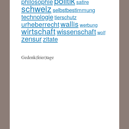
politik
philosophie
satire
schweiz
selbstbestimmung
technologie
tierschutz
wallis
urheberrecht
werbung
wirtschaft
wissenschaft
wolf
zensur
zitate
Gedenk(feier)tage