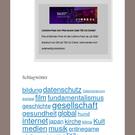
Lifetime Pass von Plex kostet bald 750 US-Dollar!
Plex erhöht den Preis für den Lifetime Pass ab Juli 2026
drastisch von 250 auf 750 US-Dollar. Viele werden sich
anderweitig orientieren.
Schlagwörter
datenschutz
bildung
Diskriminierung
film
fundamentalismus
europa
gesellschaft
geschichte
global
gesundheit
hund
internet
Kult
kirche
japan
klima
medien
musik
onlinegame