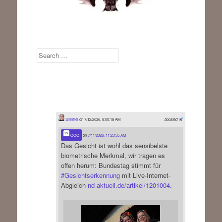
Search
Sinnfrei
on 7/12/2026, 8:00:18 AM
boosted
CCC
on
7/11/2026, 11:23:35 AM
Das Gesicht ist wohl das sensibelste
biometrische Merkmal, wir tragen es
offen herum: Bundestag stimmt für
#
Gesichtserkennung
mit Live-Internet-
Abgleich
nd-aktuell.de/artikel/1201004.