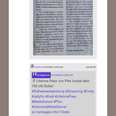
Sinnfrei
on 5/20/2026, 8:49:59 AM
boosted
Tarnkappe.info
on
5/20/2026, 6:50:33 AM
Lifetime Pass von Plex kostet bald
750 US-Dollar!
#
Softwareentwicklung
#
Streaming
#
Emby
#
Jellyfin
#
Kodi
#
LifetimePass
#
MediaServer
#
Plex
#
UniversalMediaServer
sc.tarnkappe.info/172a5e