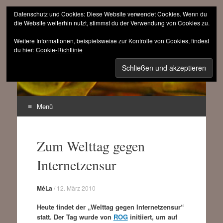
Datenschutz und Cookies: Diese Website verwendet Cookies. Wenn du
die Website weiterhin nutzt, stimmst du der Verwendung von Cookies zu.
Weitere Informationen, beispielsweise zur Kontrolle von Cookies, findest
sinnfrei.ch
du hier:
Cookie-Richtlinie
(r)evolutionär progressiv
Menü
Zum
Inhalt
Zum Welttag gegen
springen
Internetzensur
MéLa
/
12. März 2010
Heute findet der „Welttag gegen Internetzensur“
statt. Der Tag wurde von
ROG
initiiert, um auf