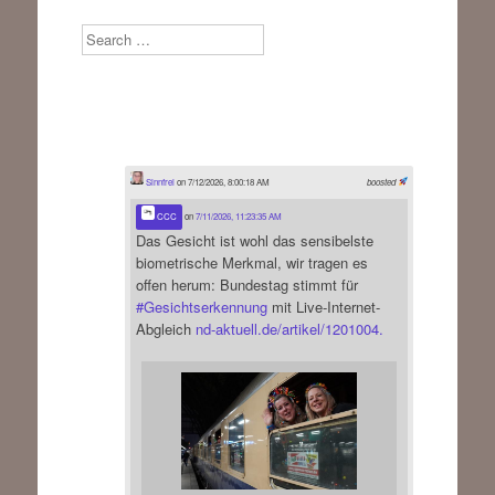
Search
Sinnfrei
on 7/12/2026, 8:00:18 AM
boosted
CCC
on
7/11/2026, 11:23:35 AM
Das Gesicht ist wohl das sensibelste
biometrische Merkmal, wir tragen es
offen herum: Bundestag stimmt für
#
Gesichtserkennung
mit Live-Internet-
Abgleich
nd-aktuell.de/artikel/1201004.