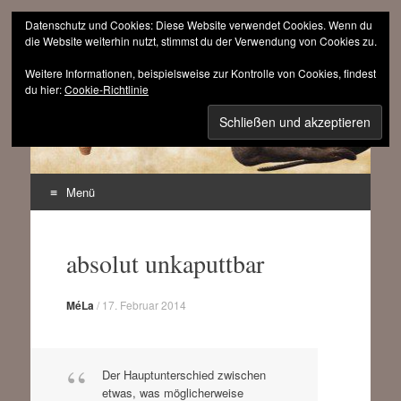
Datenschutz und Cookies: Diese Website verwendet Cookies. Wenn du
die Website weiterhin nutzt, stimmst du der Verwendung von Cookies zu.
Weitere Informationen, beispielsweise zur Kontrolle von Cookies, findest
sinnfrei.ch
du hier:
Cookie-Richtlinie
(r)evolutionär progressiv
Menü
Zum
Inhalt
absolut unkaputtbar
springen
MéLa
/
17. Februar 2014
Der Hauptunterschied zwischen
etwas, was möglicherweise