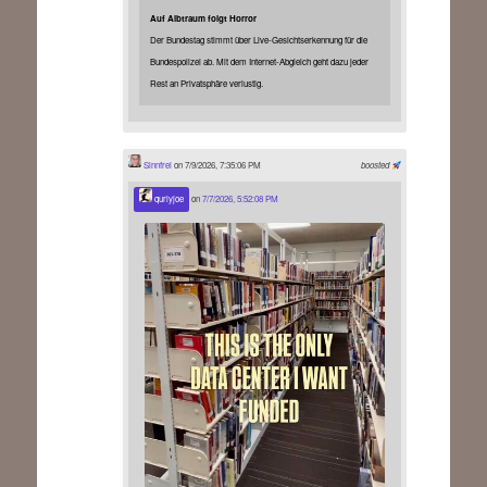
Auf Albtraum folgt Horror
Der Bundestag stimmt über Live-Gesichtserkennung für die
Bundespolizei ab. Mit dem Internet-Abgleich geht dazu jeder
Rest an Privatsphäre verlustig.
Sinnfrei
on 7/9/2026, 7:35:06 PM
boosted
qurlyjoe
on
7/7/2026, 5:52:08 PM