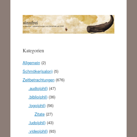
Kategorien
Allgemein
(2)
Schmöker(salon)
(5)
Zeitbetrachtungen
(676)
.audio(phil)
(47)
.biblio(phil)
(36)
.logo(phil)
(56)
Zitate
(27)
.ludo(phil)
(43)
.video(phil)
(93)