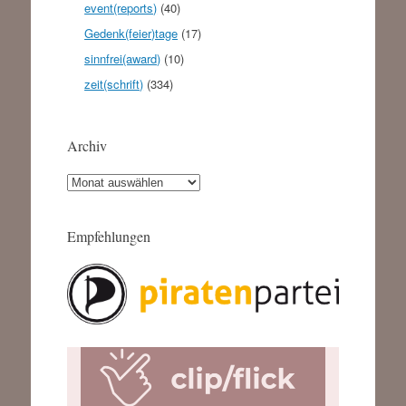
event(reports)
(40)
Gedenk(feier)tage
(17)
sinnfrei(award)
(10)
zeit(schrift)
(334)
Archiv
Archiv
Empfehlungen