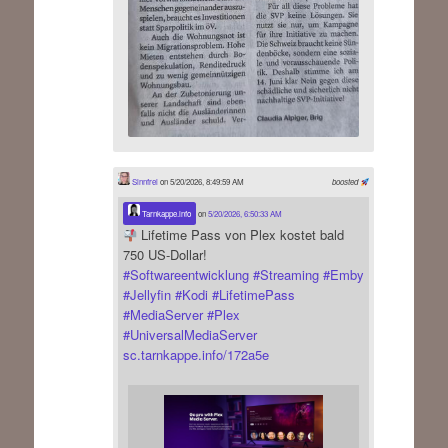
Sinnfrei
on 5/20/2026, 8:49:59 AM
boosted
Tarnkappe.info
on
5/20/2026, 6:50:33 AM
Lifetime Pass von Plex kostet bald
750 US-Dollar!
#
Softwareentwicklung
#
Streaming
#
Emby
#
Jellyfin
#
Kodi
#
LifetimePass
#
MediaServer
#
Plex
#
UniversalMediaServer
sc.tarnkappe.info/172a5e