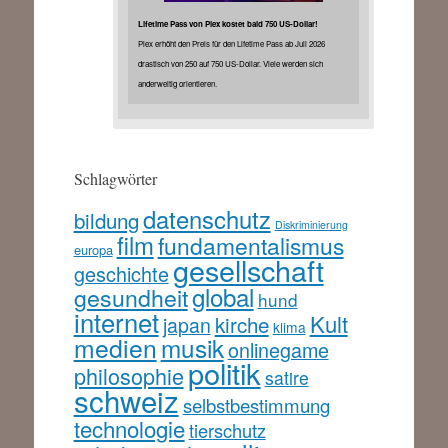
Lifetime Pass von Plex kostet bald 750 US-Dollar!
Plex erhöht den Preis für den Lifetime Pass ab Juli 2026
drastisch von 250 auf 750 US-Dollar. Viele werden sich
anderweitig orientieren.
Schlagwörter
datenschutz
bildung
Diskriminierung
film
fundamentalismus
europa
gesellschaft
geschichte
global
gesundheit
hund
internet
Kult
kirche
japan
klima
medien
musik
onlinegame
politik
philosophie
satire
schweiz
selbstbestimmung
technologie
tierschutz