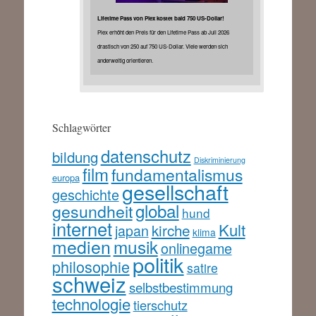
Lifetime Pass von Plex kostet bald 750 US-Dollar!
Plex erhöht den Preis für den Lifetime Pass ab Juli 2026
drastisch von 250 auf 750 US-Dollar. Viele werden sich
anderweitig orientieren.
Schlagwörter
datenschutz
bildung
Diskriminierung
film
fundamentalismus
europa
gesellschaft
geschichte
global
gesundheit
hund
internet
Kult
kirche
japan
klima
medien
musik
onlinegame
politik
philosophie
satire
schweiz
selbstbestimmung
technologie
tierschutz