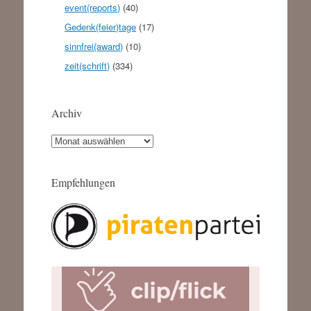
event(reports)
(40)
Gedenk(feier)tage
(17)
sinnfrei(award)
(10)
zeit(schrift)
(334)
Archiv
Archiv
Empfehlungen