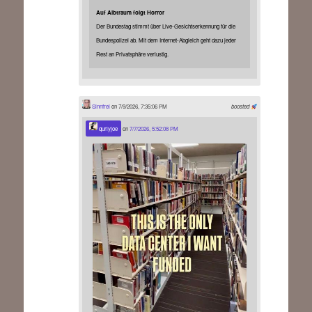
Auf Albtraum folgt Horror
Der Bundestag stimmt über Live-Gesichtserkennung für die
Bundespolizei ab. Mit dem Internet-Abgleich geht dazu jeder
Rest an Privatsphäre verlustig.
Sinnfrei
on 7/9/2026, 7:35:06 PM
boosted
qurlyjoe
on
7/7/2026, 5:52:08 PM