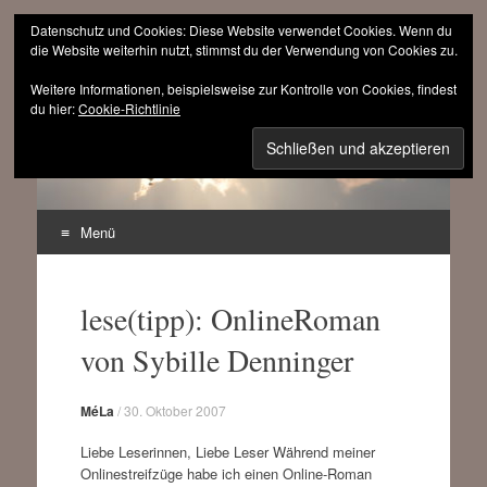
Datenschutz und Cookies: Diese Website verwendet Cookies. Wenn du
die Website weiterhin nutzt, stimmst du der Verwendung von Cookies zu.
Weitere Informationen, beispielsweise zur Kontrolle von Cookies, findest
sinnfrei.ch
du hier:
Cookie-Richtlinie
(r)evolutionär progressiv
Menü
Zum
Inhalt
lese(tipp): OnlineRoman
springen
von Sybille Denninger
MéLa
/
30. Oktober 2007
Liebe Leserinnen, Liebe Leser Während meiner
Onlinestreifzüge habe ich einen Online-Roman