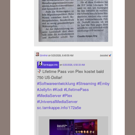
Sinnfrei
on 5/20/2026, 8:49:59 AM
boosted
Tarnkappe.info
on
5/20/2026, 6:50:33 AM
Lifetime Pass von Plex kostet bald
750 US-Dollar!
#
Softwareentwicklung
#
Streaming
#
Emby
#
Jellyfin
#
Kodi
#
LifetimePass
#
MediaServer
#
Plex
#
UniversalMediaServer
sc.tarnkappe.info/172a5e