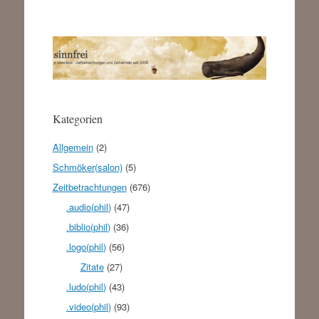
Kategorien
Allgemein
(2)
Schmöker(salon)
(5)
Zeitbetrachtungen
(676)
.audio(phil)
(47)
.biblio(phil)
(36)
.logo(phil)
(56)
Zitate
(27)
.ludo(phil)
(43)
.video(phil)
(93)