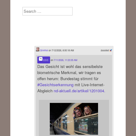
Search
Sinnfrei
on 7/12/2026, 8:00:18 AM
boosted
CCC
on
7/11/2026, 11:23:35 AM
Das Gesicht ist wohl das sensibelste
biometrische Merkmal, wir tragen es
offen herum: Bundestag stimmt für
#
Gesichtserkennung
mit Live-Internet-
Abgleich
nd-aktuell.de/artikel/1201004.