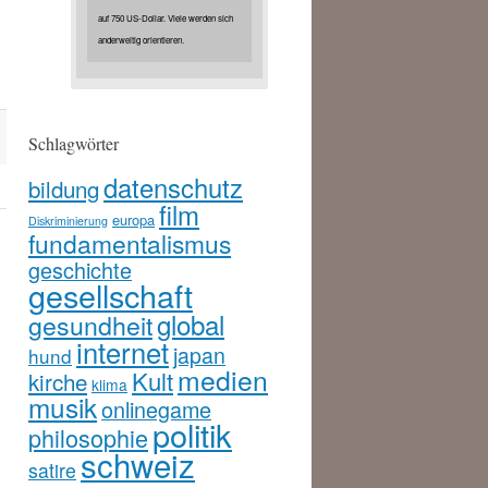
auf 750 US-Dollar. Viele werden sich
anderweitig orientieren.
Schlagwörter
datenschutz
bildung
film
europa
Diskriminierung
fundamentalismus
geschichte
gesellschaft
global
gesundheit
internet
japan
hund
medien
Kult
kirche
klima
musik
onlinegame
politik
philosophie
schweiz
satire