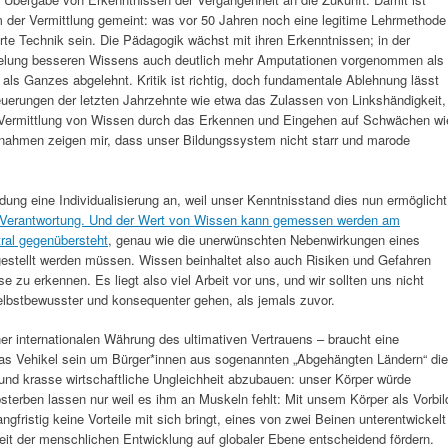
rm der Vermittlung gemeint: was vor 50 Jahren noch eine legitime Lehrmethode
rte Technik sein. Die Pädagogik wächst mit ihren Erkenntnissen; in der
gelung besseren Wissens auch deutlich mehr Amputationen vorgenommen als
 als Ganzes abgelehnt. Kritik ist richtig, doch fundamentale Ablehnung lässt
euerungen der letzten Jahrzehnte wie etwa das Zulassen von Linkshändigkeit,
erte Vermittlung von Wissen durch das Erkennen und Eingehen auf Schwächen wi
snahmen zeigen mir, dass unser Bildungssystem nicht starr und marode
dung eine Individualisierung an, weil unser Kenntnisstand dies nun ermöglicht
h Verantwortung. Und der Wert von Wissen kann gemessen werden am
ral gegenübersteht
, genau wie die unerwünschten Nebenwirkungen eines
tellt werden müssen. Wissen beinhaltet also auch Risiken und Gefahren
 zu erkennen. Es liegt also viel Arbeit vor uns, und wir sollten uns nicht
lbstbewusster und konsequenter gehen, als jemals zuvor.
er internationalen Währung des ultimativen Vertrauens – braucht eine
 das Vehikel sein um Bürger*innen aus sogenannten „Abgehängten Ländern“ die
und krasse wirtschaftliche Ungleichheit abzubauen: unser Körper würde
bsterben lassen nur weil es ihm an Muskeln fehlt: Mit unsem Körper als Vorbil
gfristig keine Vorteile mit sich bringt, eines von zwei Beinen unterentwickelt
t der menschlichen Entwicklung auf globaler Ebene entscheidend fördern.