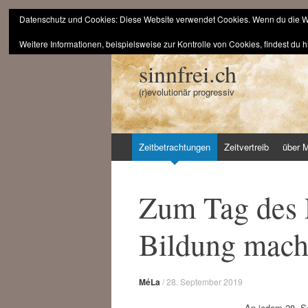
Datenschutz und Cookies: Diese Website verwendet Cookies. Wenn du die We
Weitere Informationen, beispielsweise zur Kontrolle von Cookies, findest du h
sinnfrei.ch
(r)evolutionär progressiv
Zum
Zeitbetrachtungen
Zeitvertreib
über 
Inhalt
springen
Zum Tag des 
Bildung mach
MéLa
/
28. September 2019
An jedem 28. Se