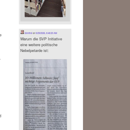
Sinnfrei
on
5/29/2026, 8:48:20 AM
e
Warum die SVP Initiative
eine weitere politische
Nebelpetarde ist:
.
d