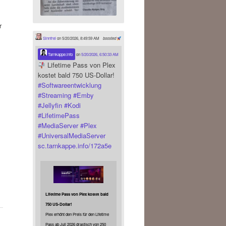
r
Sinnfrei
on 5/20/2026, 8:49:59 AM
boosted
Tarnkappe.info
on
5/20/2026, 6:50:33 AM
Lifetime Pass von Plex
kostet bald 750 US-Dollar!
#
Softwareentwicklung
#
Streaming
#
Emby
#
Jellyfin
#
Kodi
#
LifetimePass
#
MediaServer
#
Plex
#
UniversalMediaServer
sc.tarnkappe.info/172a5e
Lifetime Pass von Plex kostet bald
750 US-Dollar!
Plex erhöht den Preis für den Lifetime
Pass ab Juli 2026 drastisch von 250