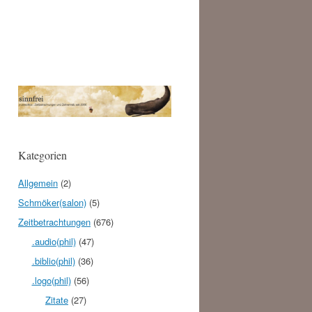
Kategorien
Allgemein
(2)
Schmöker(salon)
(5)
Zeitbetrachtungen
(676)
.audio(phil)
(47)
.biblio(phil)
(36)
.logo(phil)
(56)
Zitate
(27)