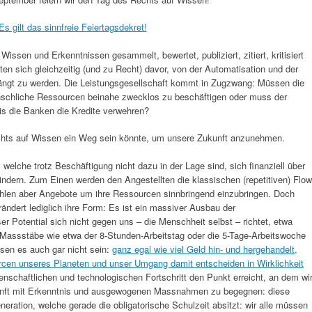
Es gilt das sinnfreie Feiertagsdekret!
ssen und Erkenntnissen gesammelt, bewertet, publiziert, zitiert, kritisiert
en sich gleichzeitig (und zu Recht) davor, von der Automatisation und der
dängt zu werden. Die Leistungsgesellschaft kommt in Zugzwang: Müssen die
schliche Ressourcen beinahe zwecklos zu beschäftigen oder muss der
is die Banken die Kredite verwehren?
chts auf Wissen ein Weg sein könnte, um unsere Zukunft anzunehmen.
welche trotz Beschäftigung nicht dazu in der Lage sind, sich finanziell über
indern. Zum Einen werden den Angestellten die klassischen (repetitiven) Flow
len aber Angebote um ihre Ressourcen sinnbringend einzubringen. Doch
rändert lediglich ihre Form: Es ist ein massiver Ausbau der
r Potential sich nicht gegen uns – die Menschheit selbst – richtet, etwa
e Massstäbe wie etwa der 8-Stunden-Arbeitstag oder die 5-Tage-Arbeitswoche
sen es auch gar nicht sein:
ganz egal wie viel Geld hin- und hergehandelt,
urcen unseres Planeten und unser Umgang damit entscheiden in Wirklichkeit
enschaftlichen und technologischen Fortschritt den Punkt erreicht, an dem wi
nft mit Erkenntnis und ausgewogenen Massnahmen zu begegnen: diese
eneration, welche gerade die obligatorische Schulzeit absitzt: wir alle müssen