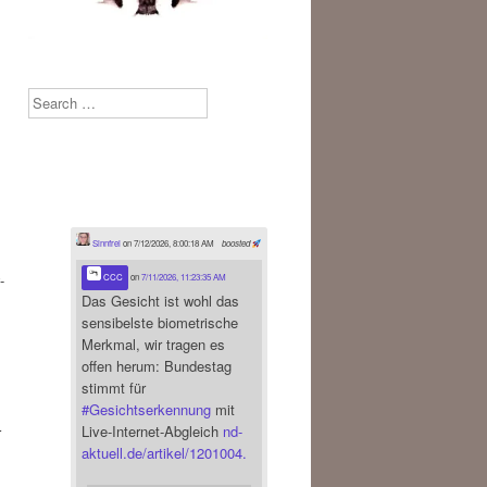
Search
Sinnfrei
on 7/12/2026, 8:00:18 AM
boosted
-
CCC
on
7/11/2026, 11:23:35 AM
Das Gesicht ist wohl das
sensibelste biometrische
Merkmal, wir tragen es
offen herum: Bundestag
stimmt für
#
Gesichtserkennung
mit
Live-Internet-Abgleich
nd-
r
aktuell.de/artikel/1201004.