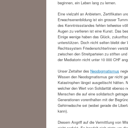
beginnen, ein Leben lang zu lernen.
Eine vielzahl an Anbietern, Zertifikaten u
Erwachsenenbildung ist ein grosser Tumme
des Kenntnissstandes fehlen teilweise völ
Augen zu verlieren ist eine Kunst. Das bes
Einige wenige haben das Glück, zukunftso
unterstützen. Doch nicht selten bleibt de
Rechtssystem FriedensrichterInnen verstä
zwischen den Streitparteien zu stiften un
der Mediatorin nicht unter 10 000 CHF ang
Unser Zeitalter des
Neodogmatismus
negie
Wissen den Neodogmatismus gar nicht gebe
Katastrophen längst ausgelöscht hätten. N
welcher den Wert von Solidarität ebenso ne
Menschen die auf eine solidarisch getrag
Generationen vorenthalten mit der Begrün
Gehirnwäsche sei (wobei gerade die Libert
kann).
Diesem Angriff auf die Vermittlung von W
nicht perfekt. Es handelt sich stets um d