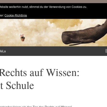
bsite weiterhin nutzt, stimmst du der Verwendung von Cookies zu.
ier:
Cookie-Richtlinie
MéLa
Rechts auf Wissen:
t Schule
ptember feiern wir den Tag des Rechts auf Wissen!