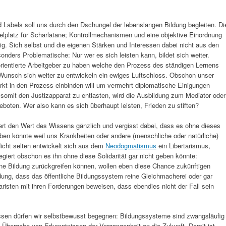
nd Labels soll uns durch den Dschungel der lebenslangen Bildung begleiten. Di
lplatz für Scharlatane; Kontrollmechanismen und eine objektive Einordnung
lig. Sich selbst und die eigenen Stärken und Interessen dabei nicht aus den
onders Problematische: Nur wer es sich leisten kann, bildet sich weiter.
rientierte Arbeitgeber zu haben welche den Prozess des ständigen Lernens
r Wunsch sich weiter zu entwickeln ein ewiges Luftschloss. Obschon unser
rkt in den Prozess einbinden will um vermehrt diplomatische Einigungen
d somit den Justizapparat zu entlasten, wird die Ausbildung zum Mediator oder
eboten. Wer also kann es sich überhaupt leisten, Frieden zu stiften?
rt den Wert des Wissens gänzlich und vergisst dabei, dass es ohne dieses
n könnte weil uns Krankheiten oder andere (menschliche oder natürliche)
icht selten entwickelt sich aus dem
Neodogmatismus
ein Libertarismus,
giert obschon es ihn ohne diese Solidarität gar nicht geben könnte:
ene Bildung zurückgreifen können, wollen eben diese Chance zukünftigen
dung, dass das öffentliche Bildungssystem reine Gleichmacherei oder gar
aristen mit ihren Forderungen beweisen, dass ebendies nicht der Fall sein
issen dürfen wir selbstbewusst begegnen: Bildungssysteme sind zwangsläufig
ie Übergabe von Erkenntnissen der Vergangenheit an die Zukunft. Damit ist