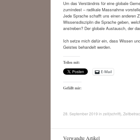
Um das Verständnis für eine globale Gemein
zumindest – radikale Massnahme vorstelle
Jede Sprache schafft uns einen anderen Z
Wissensdisziplin die Sprache geben, welch
anstreben? Der globale Austausch, der da
Ich setze mich dafür ein, dass Wissen un
Geistes behandelt werden.
Teilen mit:
E-Mail
Gefällt mir:
28. September 2019
in
zeit(schrift)
,
Zeitbetra
Verwandte Artikel