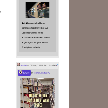
e
Auf Albtraum folgt Horror
Der Bundestag stimmt über Live-
Gesichtserkennung für die
Bundespolizei ab. Mit dem Internet-
Abgleich geht dazu jeder Rest an
Privatsphäre verlustig.
Sinnfrei
on 7/9/2026, 7:35:06 PM
boosted
qurlyjoe
on
7/7/2026, 5:52:08 PM