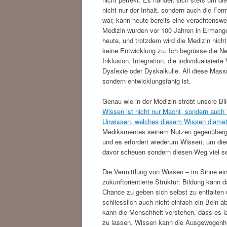
nicht nur der Inhalt, sondern auch die Fo
war, kann heute bereits eine verachtenswe
Medizin wurden vor 100 Jahren in Erman
heute, und trotzdem wird die Medizin nicht
keine Entwicklung zu. Ich begrüsse die N
Inklusion, Integration, die individualisi
Dyslexie oder Dyskalkulie. All diese Mas
sondern entwicklungsfähig ist.
Genau wie in der Medizin strebt unsere Bil
Wissen ist nicht nur Macht, sondern auc
Unwissen, welches diesem Wissen diamet
Medikamentes seinem Nutzen gegenüberges
und es erfordert wiederum Wissen, um diese
davor scheuen sondern diesen Weg viel se
Die Vermittlung von Wissen – im Sinne ein
zukunftorientierte Struktur: Bildung kann
Chance zu geben sich selbst zu entfalten 
schliesslich auch nicht einfach ein Bein a
kann die Menschheit verstehen, dass es lan
zu lassen. Wissen kann die Ausgewogenhei