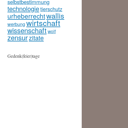
selbstbestimmung
technologie
tierschutz
wallis
urheberrecht
wirtschaft
werbung
wissenschaft
wolf
zensur
zitate
Gedenk(feier)tage