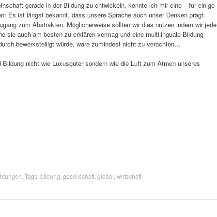
schaft gerade in der Bildung zu entwickeln, könnte ich mir eine – für einige
n: Es ist längst bekannt, dass unsere Sprache auch unser Denken prägt.
ugang zum Abstrakten. Möglicherweise sollten wir dies nutzen indem wir jede
e sie auch am besten zu erklären vermag und eine multilinguale Bildung
durch bewerkstelligt würde, wäre zumindest nicht zu verachten…
d Bildung nicht wie Luxusgüter sondern wie die Luft zum Atmen unseres
chtungen
. Tags:
bildung
,
gesellschaft
,
global
,
wirtschaft