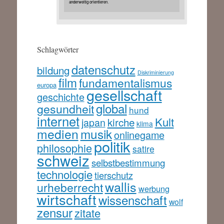
anderweitig orientieren.
Schlagwörter
datenschutz
bildung
Diskriminierung
film
fundamentalismus
europa
gesellschaft
geschichte
global
gesundheit
hund
internet
Kult
kirche
japan
klima
medien
musik
onlinegame
politik
philosophie
satire
schweiz
selbstbestimmung
technologie
tierschutz
wallis
urheberrecht
werbung
wirtschaft
wissenschaft
wolf
zensur
zitate