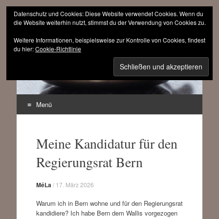
Datenschutz und Cookies: Diese Website verwendet Cookies. Wenn du
die Website weiterhin nutzt, stimmst du der Verwendung von Cookies zu.
Weitere Informationen, beispielsweise zur Kontrolle von Cookies, findest
sinnfrei.ch
du hier:
Cookie-Richtlinie
(r)evolutionär progressiv
Menü
Zum
Inhalt
Meine Kandidatur für den
springen
Regierungsrat Bern
MéLa
/
17. März 2026
Warum ich in Bern wohne und für den Regierungsrat
kandidiere? Ich habe Bern dem Wallis vorgezogen