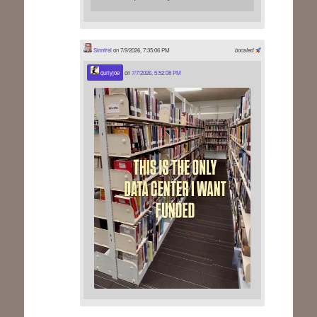
Sinnfrei
on 7/9/2026, 7:35:06 PM
boosted
qurlyjoe
on
7/7/2026, 5:52:08 PM