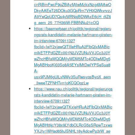
cnRjBmFwcF9pZBAyMjIwMzkxNzg4MjAwO
DkyAAEeT25DOku3GQpRm7VH0QWkvrvzJ
A9YwQoUD7Qs4yMRNqjBDWAxE6cH_rliZ6
g_aem_25_77H36iW-FBBNNu21cOQ
https://baernerbaer.ch/politik/regional/regieru
ngsrats-kandidatin-melanie-hartmann-piraten-
im-interview-67091132?
fbclid=IwY2xjawQlTIlleHRuA2FlbQIxMABic
mlkETFPdGZEc001N2JVZUNuVVJCc3J0Y
wZhcHBfaWQQMjIyMDM5MTc4ODIwMDg5
MgABHooKj03So8A5EYslMtDwIYPSeSua8
A-
usx9PJM6gUlLvNWy3SuRwsyqsByqX_aem
_3weeTZFNHTvn1pKCQOqzLw
https://www.nau.ch/politik/regional/regierungs
rats-kandidatin-melanie-hartmann-piraten-im-
interview-67091132?
fbclid=IwY2xjawQlTKxleHRuA2FlbQIxMABic
mlkETFPdGZEc001N2JVZUNuVVJCc3J0Y
wZhcHBfaWQQMjIyMDM5MTc4ODIwMDg5
MgABHt6jcY38x9LYdbOLRcG5sSRpwTzxws
YXJty1WHad65hJSNHL18yAdcwPp3rW_ae