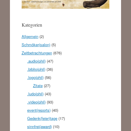
Kategorien
Allgemein
(2)
Schmöker(salon)
(5)
Zeitbetrachtungen
(676)
.audio(phil)
(47)
.biblio(phil)
(36)
.logo(phil)
(56)
Zitate
(27)
.ludo(phil)
(43)
.video(phil)
(93)
event(reports)
(40)
Gedenk(feier)tage
(17)
sinnfrei(award)
(10)