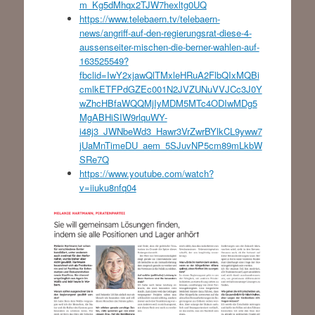
m_Kg5dMhqx2TJW7hexltg0UQ
https://www.telebaern.tv/telebaern-
news/angriff-auf-den-regierungsrat-diese-4-
aussenseiter-mischen-die-berner-wahlen-auf-
163525549?
fbclid=IwY2xjawQlTMxleHRuA2FlbQIxMQBi
cmlkETFPdGZEc001N2JVZUNuVVJCc3J0Y
wZhcHBfaWQQMjIyMDM5MTc4ODIwMDg5
MgABHiSIW9rlquWY-
i48j3_JWNbeWd3_Hawr3VrZwrBYlkCL9yww7
jUaMnTimeDU_aem_5SJuvNP5cm89mLkbW
SRe7Q
https://www.youtube.com/watch?
v=iiuku8nfq04