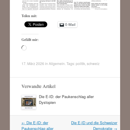
Teilen mit:
E-Mail
Gefällt mir:
Wird
geladen …
17. März 2026
in
Allgemein
. Tags:
politik
,
schweiz
Verwandte Artikel
Die E-ID: der Paukenschlag aller
Dystopien
Artikel
←
Die E-ID: der
Die E-ID und die Schweizer
Navigation
Paukenschlag aller
Demokratie
→