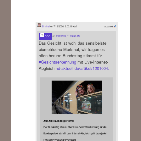
Sinnfrei
on 7/12/2026, 8:00:18 AM
boosted
CCC
on
7/11/2026, 11:23:35 AM
Das Gesicht ist wohl das sensibelste
biometrische Merkmal, wir tragen es
offen herum: Bundestag stimmt für
#
Gesichtserkennung
mit Live-Internet-
Abgleich
nd-aktuell.de/artikel/1201004.
Auf Albtraum folgt Horror
Der Bundestag stimmt über Live-Gesichtserkennung für die
Bundespolizei ab. Mit dem Internet-Abgleich geht dazu jeder
Rest an Privatsphäre verlustig.