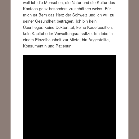
weil ich die Menschen, die Natur und die Kultur des
Kantons ganz besonders zu schätzen weiss. Für
mich ist Bern das Herz der Schweiz und ich will zu
seiner Gesundheit beitragen. Ich bin kein
Überflieger: keine Doktortitel, keine Kaderposition,
kein Kapital oder Verwaltungsratssitze. Ich lebe in
einem Einzelhaushalt zur Miete, bin Angestellte,
Konsumentin und Patientin.