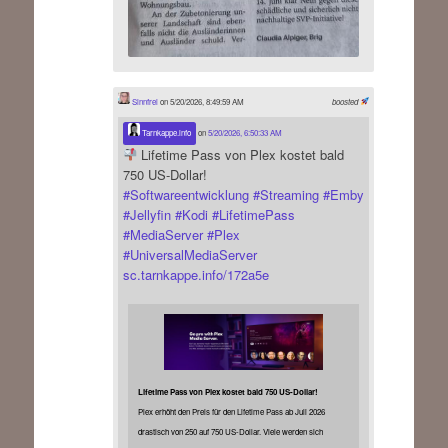
Sinnfrei
on 5/20/2026, 8:49:59 AM
boosted
Tarnkappe.info
on
5/20/2026, 6:50:33 AM
Lifetime Pass von Plex kostet bald
750 US-Dollar!
#
Softwareentwicklung
#
Streaming
#
Emby
#
Jellyfin
#
Kodi
#
LifetimePass
#
MediaServer
#
Plex
#
UniversalMediaServer
sc.tarnkappe.info/172a5e
Lifetime Pass von Plex kostet bald 750 US-Dollar!
Plex erhöht den Preis für den Lifetime Pass ab Juli 2026
drastisch von 250 auf 750 US-Dollar. Viele werden sich